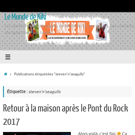
Passer
au
Le Monde de Kiki
contenu
Les aventures de Kiki auprès de Momiflette, ses sorties, ses concerts,
son quotidien, son boulot
Accueil
Publications étiquetées "steven’n’seagulls"
Étiquette :
steven’n’seagulls
Retour à la maison après le Pont du Rock
2017
Alors voilà, c’est fini
Ça