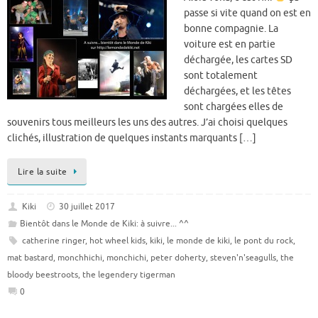
passe si vite quand on est en
bonne compagnie. La
voiture est en partie
déchargée, les cartes SD
sont totalement
déchargées, et les têtes
sont chargées elles de
souvenirs tous meilleurs les uns des autres. J’ai choisi quelques
clichés, illustration de quelques instants marquants […]
Lire la suite
Kiki
30 juillet 2017
Bientôt dans le Monde de Kiki: à suivre... ^^
catherine ringer
,
hot wheel kids
,
kiki
,
le monde de kiki
,
le pont du rock
,
mat bastard
,
monchhichi
,
monchichi
,
peter doherty
,
steven'n'seagulls
,
the
bloody beestroots
,
the legendery tigerman
0