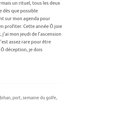
rmais un rituel, tous les deux
te dès que possible
nt sur mon agenda pour
en profiter. Cette année Ô joie
 j’ai mon jeudi de l’ascension
c’est assez rare pour être
 Ô déception, je dois
bihan
,
port
,
semaine du golfe
,