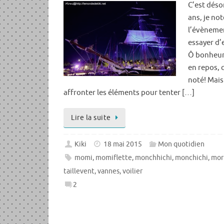
C’est déso
ans, je no
l’évèneme
essayer d’
Ô bonheur,
en repos, 
noté! Mais
affronter les éléments pour tenter […]
Lire la suite
Kiki
18 mai 2015
Mon quotidien
momi
,
momiflette
,
monchhichi
,
monchichi
,
mor
taillevent
,
vannes
,
voilier
2