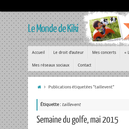
Passer
au
contenu
Le Monde de Kiki
Les aventures de Kiki auprès de Momiflette, ses sort
Passer
Accueil
Le droit d’auteur
Mes concerts
« 
au
contenu
Mes réseaux sociaux
Contact
Accueil
Publications étiquetées "taillevent"
Étiquette :
taillevent
Semaine du golfe, mai 2015