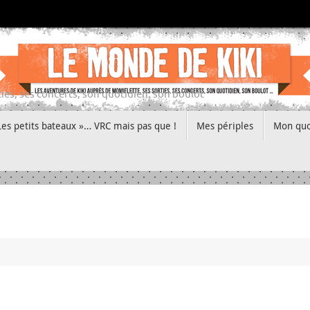
ies, ses concerts, son quotidien, son boulot
Les petits bateaux »… VRC mais pas que !
Mes périples
Mon quo