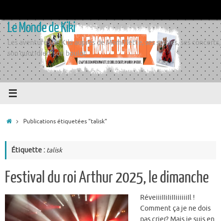
Passer
au
Le Monde de Kiki
contenu
Les aventures de Kiki auprès de Momiflette, ses sorties, ses concerts,
son quotidien, son boulot
Accueil
Publications étiquetées "talisk"
Étiquette :
talisk
Festival du roi Arthur 2025, le dimanche
RéveiiiIIiIiIIiiiiiiIl !
Comment ça je ne dois
pas crier? Mais je suis en