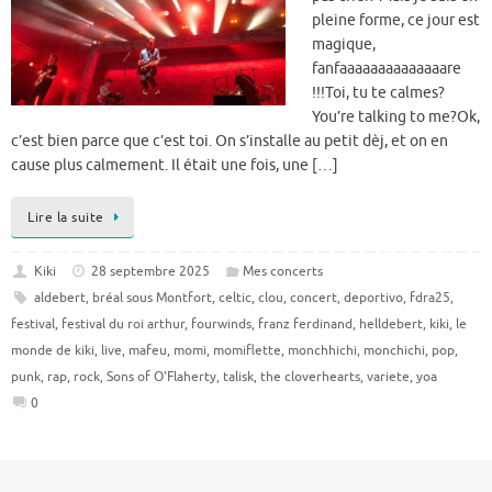
pleine forme, ce jour est
magique,
fanfaaaaaaaaaaaaaare
!!!Toi, tu te calmes?
You’re talking to me?Ok,
c’est bien parce que c’est toi. On s’installe au petit dèj, et on en
cause plus calmement. Il était une fois, une […]
Lire la suite
Kiki
28 septembre 2025
Mes concerts
aldebert
,
bréal sous Montfort
,
celtic
,
clou
,
concert
,
deportivo
,
fdra25
,
festival
,
festival du roi arthur
,
fourwinds
,
franz ferdinand
,
helldebert
,
kiki
,
le
monde de kiki
,
live
,
mafeu
,
momi
,
momiflette
,
monchhichi
,
monchichi
,
pop
,
punk
,
rap
,
rock
,
Sons of O'Flaherty
,
talisk
,
the cloverhearts
,
variete
,
yoa
0