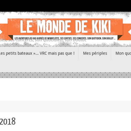
ies, ses concerts, son quotidien, son boulot
Les petits bateaux »… VRC mais pas que !
Mes périples
Mon quo
 2018