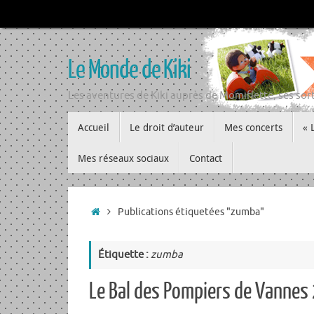
Passer
au
contenu
Le Monde de Kiki
Les aventures de Kiki auprès de Momiflette, ses sort
Passer
Accueil
Le droit d’auteur
Mes concerts
« 
au
contenu
Mes réseaux sociaux
Contact
Accueil
Publications étiquetées "zumba"
Étiquette :
zumba
Le Bal des Pompiers de Vannes