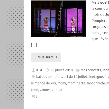
Mais quel 
la cour du
mois de Ju
Pompiers. 
toujours e
bien, je ne
que l’évèn
[…]
Lire la suite
Kiki
25 juillet 2018
Mes concerts
,
Mon
bal des pompiers
,
bal du 14 juillet
,
bretagne
,
fi
le monde de kiki
,
momi
,
momiflette
,
monchhichi
,
m
time
,
vannes
,
zumba
3