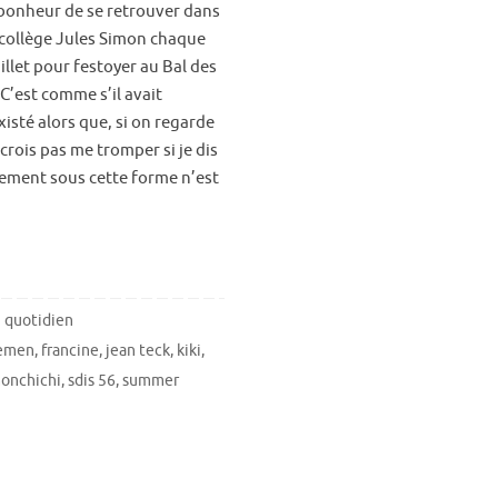
bonheur de se retrouver dans
 collège Jules Simon chaque
illet pour festoyer au Bal des
C’est comme s’il avait
xisté alors que, si on regarde
 crois pas me tromper si je dis
ement sous cette forme n’est
 quotidien
remen
,
francine
,
jean teck
,
kiki
,
onchichi
,
sdis 56
,
summer