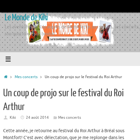
Passer
au
Le Monde de Kiki
contenu
Les aventures de Kiki auprès de Momiflette, ses sorties, ses concerts,
son quotidien, son boulot
Accueil
Mes concerts
Un coup de projo sur le festival du Roi Arthur
Un coup de projo sur le festival du Roi
Arthur
Kiki
24 août 2014
Mes concerts
Cette année, je retourne au festival du Roi Arthur à Bréal sous
Montfort! C’est avec délectation, que je me replonge dans les