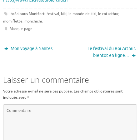
http://www.festivalduroiarthur.fr
bréal sous Montfort
,
festival
,
kiki
,
le monde de kiki
,
le roi arthur
,
momiflette
,
monchichi
.
Marque-page
.
Mon voyage à Nantes
Le festival du Roi Arthur,
bientôt en ligne…
Laisser un commentaire
Votre adresse e-mail ne sera pas publiée.
Les champs obligatoires sont
indiqués avec
*