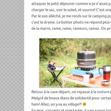
attaquer le petit déjeuner comme si je n’avais 
charger le sac, voir le soleil, et sourire! C’est 
Par le son alléché, je me rends sur le camping po
c’est le drame. Le boitier photo ne répond plus 
de la marre, rame, rame, rameurs, ramez. On pren
Retour à la case départ, on repasse à la voiture
Malgré de beaux élans de solidarité pour certain
hein! Allez, on y va au village?!
En jeux, concerts et spectacles, il y en a pour t