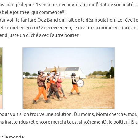
pas mangé depuis 1 semaine, découvrir au jour l’état de son matérie
une belle journée, qui commence!!!
ur voir la fanfare Ooz Band qui fait de la déambulation. Le réveil e
et se met en erreur! Zeeeeeeeeeen, je rassure la môme en l’incitant
d juste un cliché avec l’autre boitier.
 pour voir si on trouve une solution. Du moins, Momi cherche, moi, j
s inattendus (et encore merci à tous, sincèrement), le boitier HS e
out le monde.