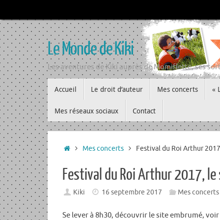
Passer
au
contenu
Le Monde de Kiki
Les aventures de Kiki auprès de Momiflette, ses sort
Passer
Accueil
Le droit d’auteur
Mes concerts
« 
au
contenu
Mes réseaux sociaux
Contact
Accueil
Mes concerts
Festival du Roi Arthur 2017
Festival du Roi Arthur 2017, le
Kiki
16 septembre 2017
Mes concerts
Se lever à 8h30, découvrir le site embrumé, vo