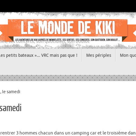
ies, ses concerts, son quotidien, son boulot
Les petits bateaux »… VRC mais pas que !
Mes périples
Mon quo
, le samedi
 samedi
ir rentrer 3 hommes chacun dans un camping car et le troisième da