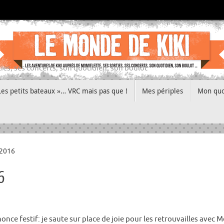
ies, ses concerts, son quotidien, son boulot
Les petits bateaux »… VRC mais pas que !
Mes périples
Mon quo
 2016
6
nonce festif: je saute sur place de joie pour les retrouvailles ave