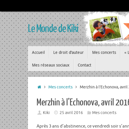
Passer
au
contenu
Le Monde de Kiki
Les aventures de Kiki auprès de Momiflette, ses sort
Passer
Accueil
Le droit d’auteur
Mes concerts
« 
au
contenu
Mes réseaux sociaux
Contact
Accueil
Mes concerts
Merzhin à l’Echonova, avril
Merzhin à l’Echonova, avril 201
Kiki
25 avril 2016
Mes concerts
Après 3 ans d’abstinence, ce vendredi soir s’an