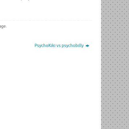
age
.
PsychoKiki vs psychobilly