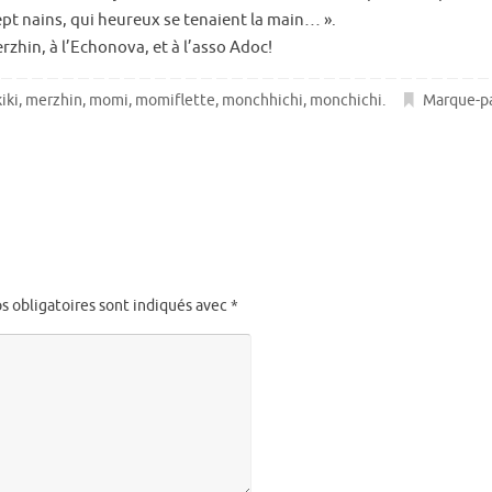
ept nains, qui heureux se tenaient la main… ».
zhin, à l’Echonova, et à l’asso Adoc!
iki
,
merzhin
,
momi
,
momiflette
,
monchhichi
,
monchichi
.
Marque-p
s obligatoires sont indiqués avec
*