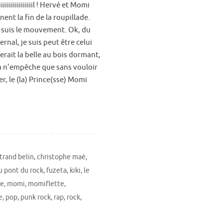
iiiiiiiiiiiiiiiil ! Hervé et Momi
nent la fin de la roupillade.
je suis le mouvement. Ok, du
fernal, je suis peut être celui
erait la belle au bois dormant,
a n’empêche que sans vouloir
r, le (la) Prince(sse) Momi
trand belin
,
christophe maé
,
au pont du rock
,
fuzeta
,
kiki
,
le
le
,
momi
,
momiflette
,
e
,
pop
,
punk rock
,
rap
,
rock
,