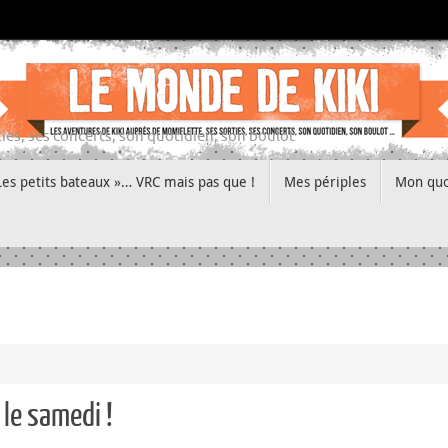
ies, ses concerts, son quotidien, son boulot
Les petits bateaux »… VRC mais pas que !
Mes périples
Mon quo
 le samedi !