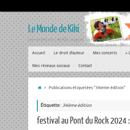
Passer
au
contenu
Le Monde de Kiki
Les aventures de Kiki auprès de Momiflette, ses sort
Passer
Accueil
Le droit d’auteur
Mes concerts
« 
au
contenu
Mes réseaux sociaux
Contact
Accueil
Publications étiquetées "34ième édition"
Étiquette :
34ième édition
festival au Pont du Rock 2024 :