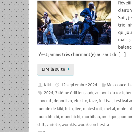
Réveiiii
clairon
Soit, 
trio in
qui jou
mais ç
balance
n’est jamais très charmant(e) au saut du […]
Lire la suite
Kiki
12 septembre 2024
Mes concerts
2024
,
34ième édition
,
apdr
,
au pont du rock
,
ber
concert
,
deportivo
,
electro
,
fave
,
festival
,
festival 
monde de kiki
,
leto
,
live
,
malestroit
,
metal
,
molecu
monchhichi
,
monchichi
,
morbihan
,
musique
,
pomm
slift
,
variete
,
worakls
,
woraks orchestra