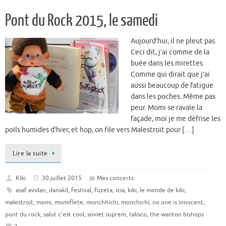
Pont du Rock 2015, le samedi
Aujourd’hui, il ne pleut pas.
Ceci dit, j’ai comme de la
buée dans les mirettes.
Comme qui dirait que j’ai
aussi beaucoup de fatigue
dans les poches. Même pas
peur. Momi se ravale la
façade, moi je me défrise les
poils humides d’hier, et hop, on file vers Malestroit pour […]
Lire la suite
Kiki
30 juillet 2015
Mes concerts
asaf avidan
,
danakil
,
festival
,
fuzeta
,
izia
,
kiki
,
le monde de kiki
,
malestroit
,
momi
,
momiflete
,
monchhichi
,
monchichi
,
no one is innocent
,
pont du rock
,
salut c'est cool
,
soviet suprem
,
talisco
,
the wanton bishops