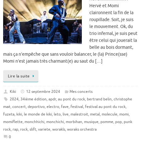
Hervé et Momi
claironnent la fin de la
roupillade. Soit, je suis
le mouvement. Ok, du
trio infernal, je suis peut
être celui qui jouerait la
belle au bois dormant,
mais ça n’empêche que sans vouloir balancer, le (la) Prince(sse)
Momi n’est jamais très charmant(e) au saut du […]
Lire la suite
Kiki
12 septembre 2024
Mes concerts
2024
,
34ième édition
,
apdr
,
au pont du rock
,
bertrand belin
,
christophe
maé
,
concert
,
deportivo
,
electro
,
fave
,
festival
,
festival au pont du rock
,
fuzeta
,
kiki
,
le monde de kiki
,
leto
,
live
,
malestroit
,
metal
,
molecule
,
momi
,
momiflette
,
monchhichi
,
monchichi
,
morbihan
,
musique
,
pomme
,
pop
,
punk
rock
,
rap
,
rock
,
slift
,
variete
,
worakls
,
woraks orchestra
0