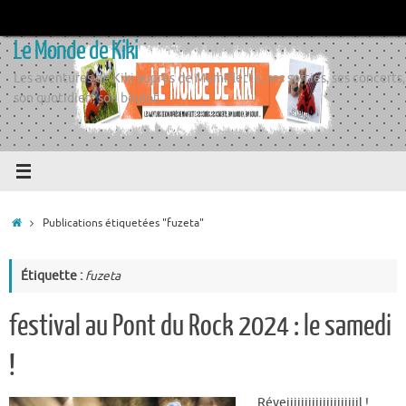
Passer
au
Le Monde de Kiki
contenu
Les aventures de Kiki auprès de Momiflette, ses sorties, ses concerts,
son quotidien, son boulot
Accueil
Publications étiquetées "fuzeta"
Étiquette :
fuzeta
festival au Pont du Rock 2024 : le samedi
!
Réveiiiiiiiiiiiiiiiiiiiil !