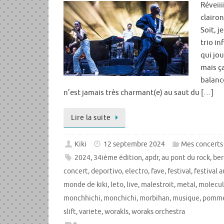
Réveiiii
clairon
Soit, 
trio in
qui jou
mais ç
balance
n’est jamais très charmant(e) au saut du […]
Lire la suite
Kiki
12 septembre 2024
Mes concerts
2024
,
34ième édition
,
apdr
,
au pont du rock
,
ber
concert
,
deportivo
,
electro
,
fave
,
festival
,
festival 
monde de kiki
,
leto
,
live
,
malestroit
,
metal
,
molecu
monchhichi
,
monchichi
,
morbihan
,
musique
,
pomm
slift
,
variete
,
worakls
,
woraks orchestra