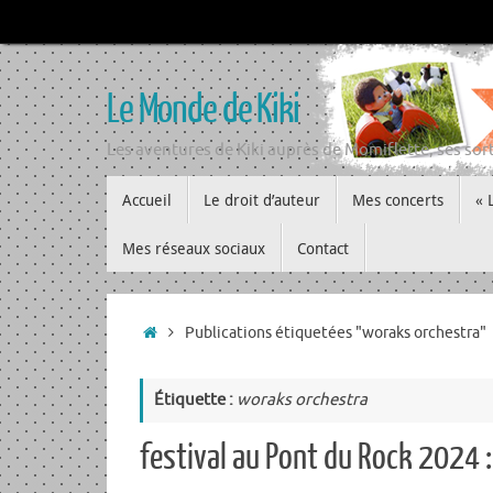
Passer
au
contenu
Le Monde de Kiki
Les aventures de Kiki auprès de Momiflette, ses sort
Passer
Accueil
Le droit d’auteur
Mes concerts
« 
au
contenu
Mes réseaux sociaux
Contact
Accueil
Publications étiquetées "woraks orchestra"
Étiquette :
woraks orchestra
festival au Pont du Rock 2024 :