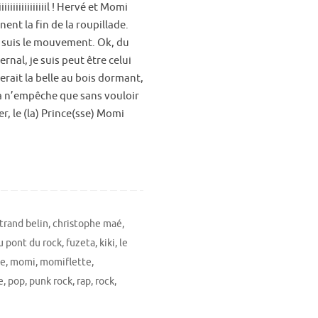
iiiiiiiiiiiiiiiil ! Hervé et Momi
nent la fin de la roupillade.
je suis le mouvement. Ok, du
fernal, je suis peut être celui
erait la belle au bois dormant,
a n’empêche que sans vouloir
r, le (la) Prince(sse) Momi
trand belin
,
christophe maé
,
au pont du rock
,
fuzeta
,
kiki
,
le
le
,
momi
,
momiflette
,
e
,
pop
,
punk rock
,
rap
,
rock
,