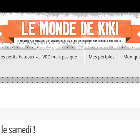
ies, ses concerts, son quotidien, son boulot
Les petits bateaux »… VRC mais pas que !
Mes périples
Mon quo
 le samedi !