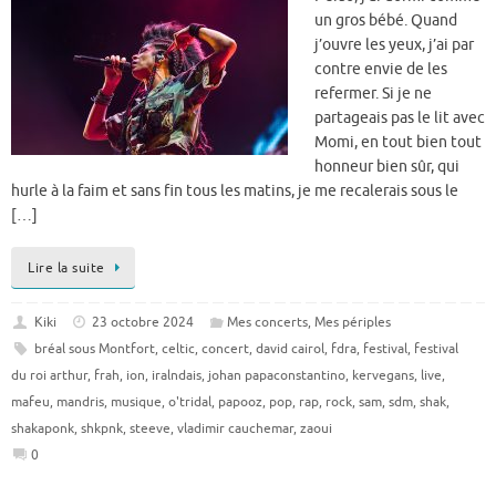
un gros bébé. Quand
j’ouvre les yeux, j’ai par
contre envie de les
refermer. Si je ne
partageais pas le lit avec
Momi, en tout bien tout
honneur bien sûr, qui
hurle à la faim et sans fin tous les matins, je me recalerais sous le
[…]
Lire la suite
Kiki
23 octobre 2024
Mes concerts
,
Mes périples
bréal sous Montfort
,
celtic
,
concert
,
david cairol
,
fdra
,
festival
,
festival
du roi arthur
,
frah
,
ion
,
iralndais
,
johan papaconstantino
,
kervegans
,
live
,
mafeu
,
mandris
,
musique
,
o'tridal
,
papooz
,
pop
,
rap
,
rock
,
sam
,
sdm
,
shak
,
shakaponk
,
shkpnk
,
steeve
,
vladimir cauchemar
,
zaoui
0