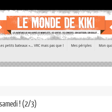
ies, ses concerts, son quotidien, son boulot
Les petits bateaux »… VRC mais pas que !
Mes périples
Mon quo
 samedi ! (2/3)