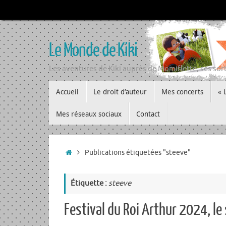
Passer
au
contenu
Le Monde de Kiki
Les aventures de Kiki auprès de Momiflette, ses sort
Passer
Accueil
Le droit d’auteur
Mes concerts
« 
au
contenu
Mes réseaux sociaux
Contact
Accueil
Publications étiquetées "steeve"
Étiquette :
steeve
Festival du Roi Arthur 2024, le