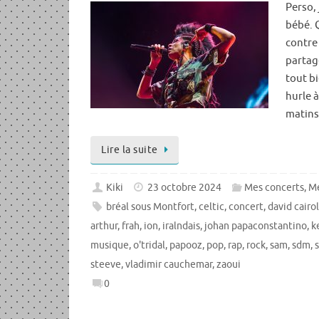
Perso,
bébé. Q
contre 
partage
tout b
hurle à
matins,
Lire la suite
Kiki
23 octobre 2024
Mes concerts
,
Me
bréal sous Montfort
,
celtic
,
concert
,
david cairo
arthur
,
frah
,
ion
,
iralndais
,
johan papaconstantino
,
k
musique
,
o'tridal
,
papooz
,
pop
,
rap
,
rock
,
sam
,
sdm
,
steeve
,
vladimir cauchemar
,
zaoui
0