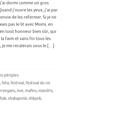
 j’ai dormi comme un gros
uand j’ouvre les yeux, j’ai par
envie de les refermer. Si je ne
ais pas le lit avec Momi, en
ien tout honneur bien sûr, qui
 la faim et sans fin tous les
 je me recalerais sous le […]
s périples
l
,
fdra
,
festival
,
festival du roi
ervegans
,
live
,
mafeu
,
mandris
,
shak
,
shakaponk
,
shkpnk
,