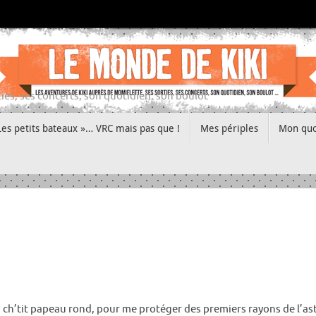
ies, ses concerts, son quotidien, son boulot
Les petits bateaux »… VRC mais pas que !
Mes périples
Mon quo
on ch’tit papeau rond, pour me protéger des premiers rayons de l’as