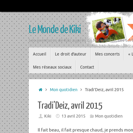
Passer
au
contenu
Le Monde de Kiki
Les aventures de Kiki auprès de Momiflette, ses sort
Passer
Accueil
Le droit d’auteur
Mes concerts
« 
au
contenu
Mes réseaux sociaux
Contact
Accueil
Mon quotidien
Tradi’Deiz, avril 2015
Tradi’Deiz, avril 2015
Kiki
13 avril 2015
Mon quotidien
Il fait beau, il fait presque chaud, je prends m