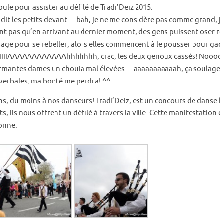
foule pour assister au défilé de Tradi’Deiz 2015.
 dit les petits devant… bah, je ne me considère pas comme grand, 
t pas qu’en arrivant au dernier moment, des gens puissent oser re
sage pour se rebeller; alors elles commencent à le pousser pour gag
ii IIIiiiIIIIIIIiiiiiAAAAAAAAAAAAhhhhhhh, crac, les deux genoux cassés!
armantes dames un chouia mal élevées… aaaaaaaaaaah, ça soulage,
 verbales, ma bonté me perdra! ^^
, du moins à nos danseurs! Tradi’Deiz, est un concours de danse 
s, ils nous offrent un défilé à travers la ville. Cette manifestatio
tonne.