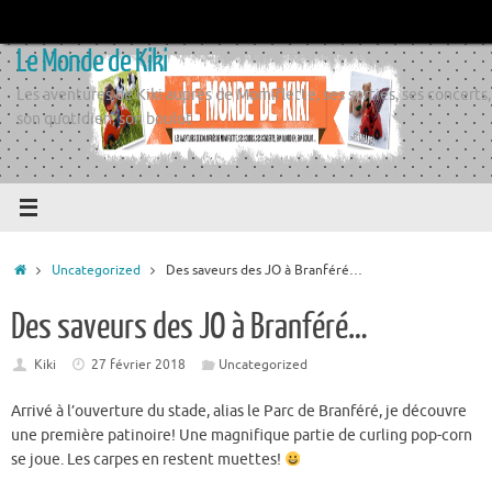
Passer
au
Le Monde de Kiki
contenu
Les aventures de Kiki auprès de Momiflette, ses sorties, ses concerts,
son quotidien, son boulot
Accueil
Uncategorized
Des saveurs des JO à Branféré…
Des saveurs des JO à Branféré…
Kiki
27 février 2018
Uncategorized
Arrivé à l’ouverture du stade, alias le Parc de Branféré, je découvre
une première patinoire! Une magnifique partie de curling pop-corn
se joue. Les carpes en restent muettes!