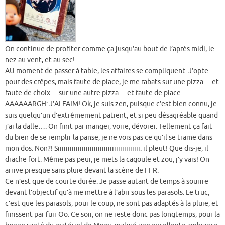
On continue de profiter comme ça jusqu’au bout de l’après midi, le
nez au vent, et au sec!
AU moment de passer à table, les affaires se compliquent. J’opte
pour des crêpes, mais faute de place, je me rabats sur une pizza… et
faute de choix… sur une autre pizza… et faute de place…
AAAAAARGH: J’AI FAIM! Ok, je suis zen, puisque c’est bien connu, je
suis quelqu’un d’extrêmement patient, et si peu désagréable quand
j’ai la dalle…. On finit par manger, voire, dévorer. Tellement ça fait
du bien de se remplir la panse, je ne vois pas ce qu’il se trame dans
mon dos. Non?! Siiiiiiiiiiiiiiiiiiiiiiiiiiiiiiiiiiiiiiiii: il pleut! Que dis-je, il
drache fort. Même pas peur, je mets la cagoule et zou, j’y vais! On
arrive presque sans pluie devant la scène de FFR.
Ce n’est que de courte durée. Je passe autant de temps à sourire
devant l’objectif qu’à me mettre à l’abri sous les parasols. Le truc,
c’est que les parasols, pour le coup, ne sont pas adaptés à la pluie, et
finissent par fuir Oo. Ce soir, on ne reste donc pas longtemps, pour la