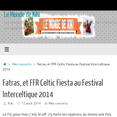
Passer
au
Le Monde de Kiki
contenu
Les aventures de Kiki auprès de Momiflette, ses sorties, ses concerts,
son quotidien, son boulot
Accueil
Mes concerts
Fatras, et FFR Celtic Fiesta au Festival Interceltique
2014
Fatras, et FFR Celtic Fiesta au Festival
Interceltique 2014
Kiki
12 août 2014
Mes concerts
Le Fil, pour moi, c’est le off. J’y mets les ripatons, au moins une fois