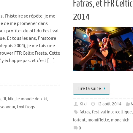
Fatras, et FFR Celti
2014
s, l’histoire se répète, je me
oie de me promener dans
our profiter du off du Festival
ue. Et tous les ans, l’histoire
(depuis 2004), je me fais une
trouver FFR Celtic Fiesta. Cette
n’y échappe pas, et c’est […]
Lire la suite
a
,
fil
,
kiki
,
le monde de kiki
,
Kiki
12 août 2014
M
,
sonneur
,
toxi frogs
fatras
,
festival interceltique
lorient
,
momiflette
,
monchichi
0