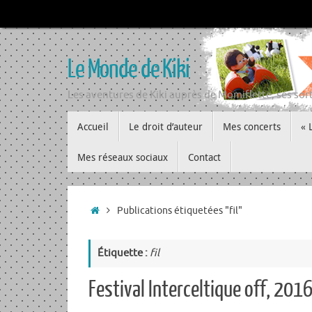
Passer
au
contenu
Le Monde de Kiki
Les aventures de Kiki auprès de Momiflette, ses sort
Passer
Accueil
Le droit d’auteur
Mes concerts
« 
au
contenu
Mes réseaux sociaux
Contact
Accueil
Publications étiquetées "fil"
Étiquette :
fil
Festival Interceltique off, 2016