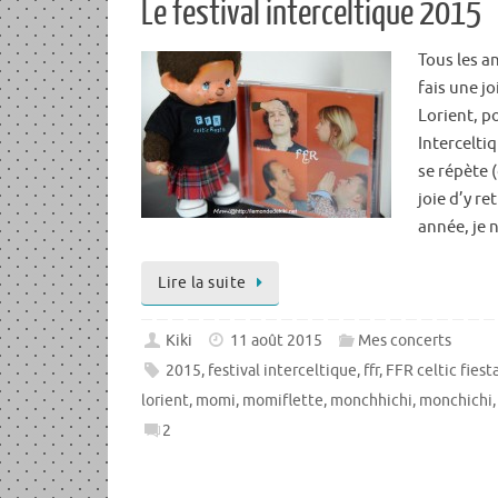
Le festival interceltique 2015
Tous les an
fais une j
Lorient, p
Interceltiq
se répète 
joie d’y re
année, je 
Lire la suite
Kiki
11 août 2015
Mes concerts
2015
,
festival interceltique
,
ffr
,
FFR celtic fiest
lorient
,
momi
,
momiflette
,
monchhichi
,
monchichi
2