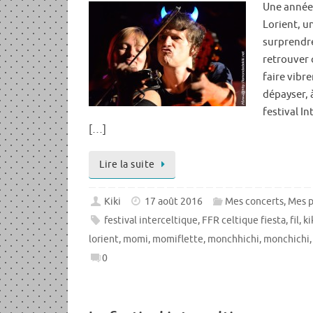
Une année 
Lorient, u
surprendre
retrouver 
faire vibr
dépayser, 
festival In
[…]
Lire la suite
Kiki
17 août 2016
Mes concerts
,
Mes p
festival interceltique
,
FFR celtique fiesta
,
fil
,
ki
lorient
,
momi
,
momiflette
,
monchhichi
,
monchichi
0