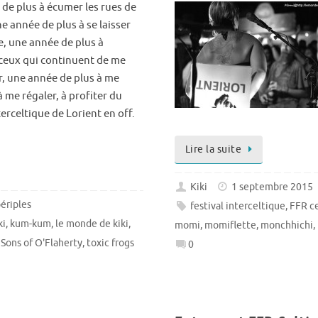
de plus à écumer les rues de
ne année de plus à se laisser
, une année de plus à
ceux qui continuent de me
er, une année de plus à me
à me régaler, à profiter du
terceltique de Lorient en off.
Lire la suite
Kiki
1 septembre 2015
ériples
festival interceltique
,
FFR ce
ki
,
kum-kum
,
le monde de kiki
,
momi
,
momiflette
,
monchhichi
,
,
Sons of O'Flaherty
,
toxic frogs
0