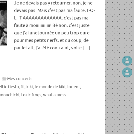
Je ne devais pas y retourner, non, je ne
devais pas. Mais c’est pas ma faute, L-O-
L-I-T-AAAAAAAAAAAAA, c’est pas ma
faute à moiiiiiiiiiiii! Bé non, c’est juste
que j’ai une journée un peu trop dure
pour mes petits nerfs, et du coup, de
par le fait, j’ai été contraint, voire […]
Mes concerts
ltic fiesta
,
fil
,
kiki
,
le monde de kiki
,
lorient
,
monchichi
,
toxic frogs
,
what a mess