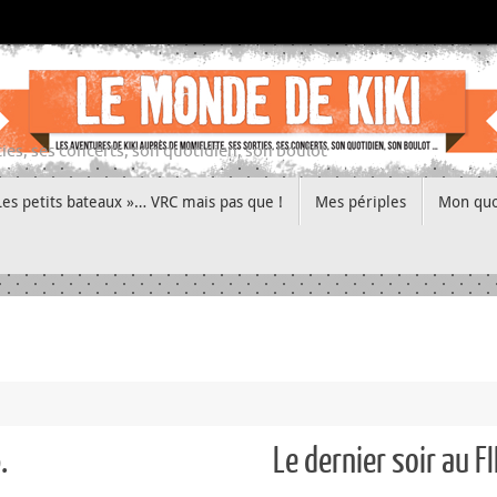
ies, ses concerts, son quotidien, son boulot
Les petits bateaux »… VRC mais pas que !
Mes périples
Mon quo
.
Le dernier soir au F