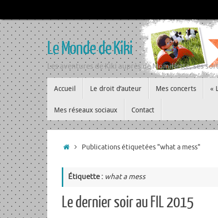
Passer
au
contenu
Le Monde de Kiki
Les aventures de Kiki auprès de Momiflette, ses sort
Passer
Accueil
Le droit d’auteur
Mes concerts
« 
au
contenu
Mes réseaux sociaux
Contact
Accueil
Publications étiquetées "what a mess"
Étiquette :
what a mess
Le dernier soir au FIL 2015