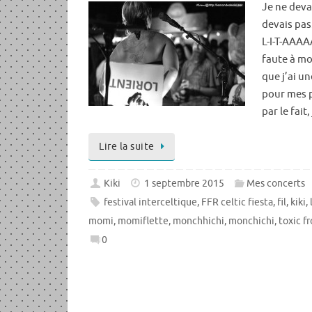
Je ne deva
devais pas
L-I-T-AAA
faute à moii
que j’ai u
pour mes p
par le fait
Lire la suite
Kiki
1 septembre 2015
Mes concerts
festival interceltique
,
FFR celtic fiesta
,
fil
,
kiki
,
momi
,
momiflette
,
monchhichi
,
monchichi
,
toxic f
0