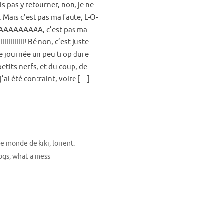
is pas y retourner, non, je ne
. Mais c’est pas ma faute, L-O-
AAAAAAAAAA, c’est pas ma
iiiiiiiiii! Bé non, c’est juste
ne journée un peu trop dure
etits nerfs, et du coup, de
, j’ai été contraint, voire […]
le monde de kiki
,
lorient
,
rogs
,
what a mess