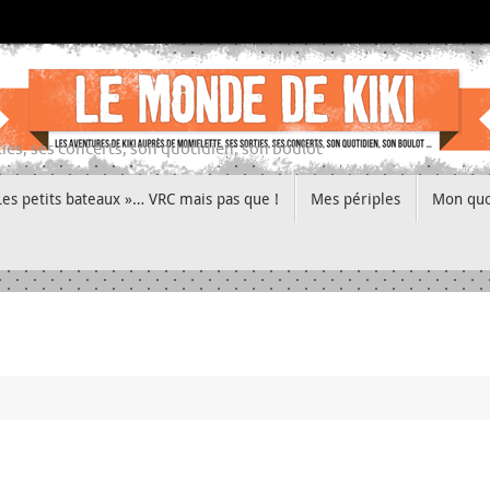
ies, ses concerts, son quotidien, son boulot
Les petits bateaux »… VRC mais pas que !
Mes périples
Mon quo