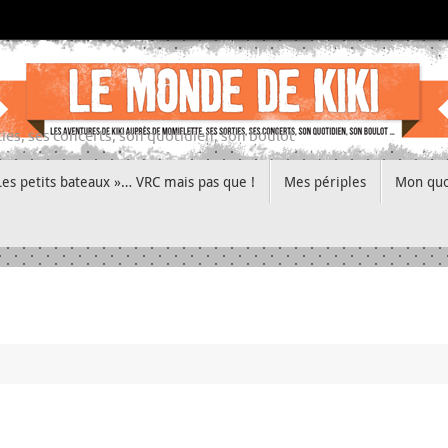
ies, ses concerts, son quotidien, son boulot
Les petits bateaux »… VRC mais pas que !
Mes périples
Mon quo