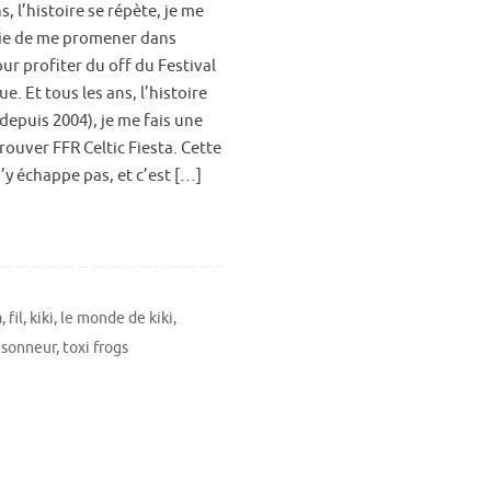
s, l’histoire se répète, je me
oie de me promener dans
our profiter du off du Festival
ue. Et tous les ans, l’histoire
(depuis 2004), je me fais une
trouver FFR Celtic Fiesta. Cette
n’y échappe pas, et c’est […]
a
,
fil
,
kiki
,
le monde de kiki
,
,
sonneur
,
toxi frogs