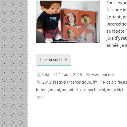
Tous les an
fais une j
Lorient, p
Interceltiq
se répète 
joie d’y re
année, je 
Lire la suite
Kiki
11 août 2015
Mes concerts
2015
,
festival interceltique
,
ffr
,
FFR celtic fiest
lorient
,
momi
,
momiflette
,
monchhichi
,
monchichi
2