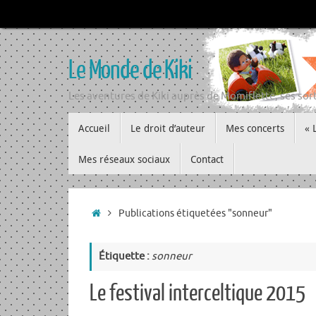
Passer
au
contenu
Le Monde de Kiki
Les aventures de Kiki auprès de Momiflette, ses sort
Passer
Accueil
Le droit d’auteur
Mes concerts
« 
au
contenu
Mes réseaux sociaux
Contact
Accueil
Publications étiquetées "sonneur"
Étiquette :
sonneur
Le festival interceltique 2015