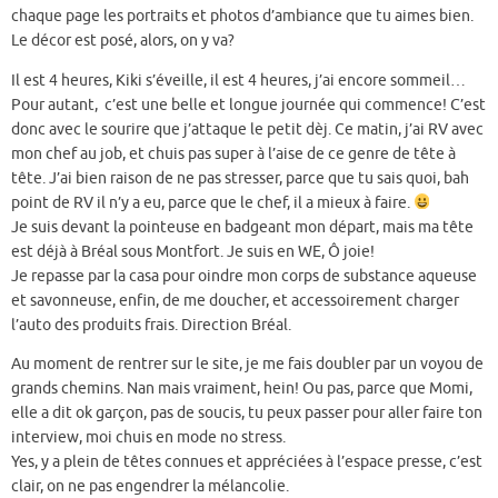
chaque page les portraits et photos d’ambiance que tu aimes bien.
Le décor est posé, alors, on y va?
Il est 4 heures, Kiki s’éveille, il est 4 heures, j’ai encore sommeil…
Pour autant, c’est une belle et longue journée qui commence! C’est
donc avec le sourire que j’attaque le petit dèj. Ce matin, j’ai RV avec
mon chef au job, et chuis pas super à l’aise de ce genre de tête à
tête. J’ai bien raison de ne pas stresser, parce que tu sais quoi, bah
point de RV il n’y a eu, parce que le chef, il a mieux à faire.
Je suis devant la pointeuse en badgeant mon départ, mais ma tête
est déjà à Bréal sous Montfort. Je suis en WE, Ô joie!
Je repasse par la casa pour oindre mon corps de substance aqueuse
et savonneuse, enfin, de me doucher, et accessoirement charger
l’auto des produits frais. Direction Bréal.
Au moment de rentrer sur le site, je me fais doubler par un voyou de
grands chemins. Nan mais vraiment, hein! Ou pas, parce que Momi,
elle a dit ok garçon, pas de soucis, tu peux passer pour aller faire ton
interview, moi chuis en mode no stress.
Yes, y a plein de têtes connues et appréciées à l’espace presse, c’est
clair, on ne pas engendrer la mélancolie.