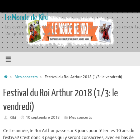
Passer
au
Le Monde de Kiki
contenu
Les aventures de Kiki auprès de Momiflette, ses sorties, ses concerts,
son quotidien, son boulot
Accueil
Mes concerts
Festival du Roi Arthur 2018 (1/3: le vendredi)
Festival du Roi Arthur 2018 (1/3: le
vendredi)
Kiki
10 septembre 2018
Mes concerts
Cette année, le Roi Arthur passe sur 3 jours pour fêter les 10 ans du
festival! C’est donc 3 pages qui y seront consacrées, avec en bas de