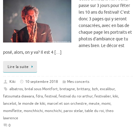
passe sur 3 jours pour fêter
les 10 ans du festival! C’est
donc 3 pages qui y seront
consacrées, avec en bas de
chaque page les portraits et
photos d’ambiance que tu
aimes bien. Le décor est
posé, alors, on y va? Il est 4 […]
Lire la suite
Kiki
10 septembre 2018
Mes concerts
albatros
,
bréal sous Montfort
,
bretagne
,
brittany
,
bzh
,
excalibur
,
fatoumata diawara
,
fdra
,
festival
,
festival du roi arthur
,
festivalier
,
kiki
,
lancelot
,
le monde de kiki
,
marcel et son orchestre
,
meute
,
momi
,
momiflette
,
monchhichi
,
monchichi
,
parov stelar
,
table du roi
,
theo
lawrence
0