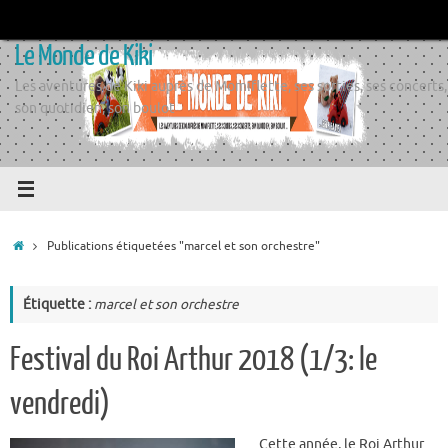
Passer
au
Le Monde de Kiki
contenu
Les aventures de Kiki auprès de Momiflette, ses sorties, ses concerts,
son quotidien, son boulot
Accueil
Publications étiquetées "marcel et son orchestre"
Étiquette :
marcel et son orchestre
Festival du Roi Arthur 2018 (1/3: le
vendredi)
Cette année, le Roi Arthur