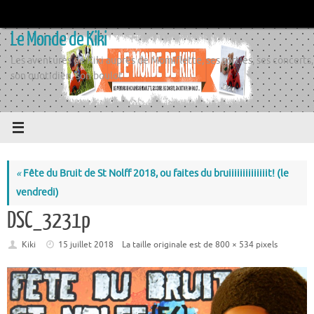
Passer
au
Le Monde de Kiki
contenu
Les aventures de Kiki auprès de Momiflette, ses sorties, ses concerts,
son quotidien, son boulot
«
Fête du Bruit de St Nolff 2018, ou faites du bruiiiiiiiiiiiiiit! (le
vendredi)
DSC_3231p
Kiki
15 juillet 2018
La taille originale est de
800 × 534
pixels