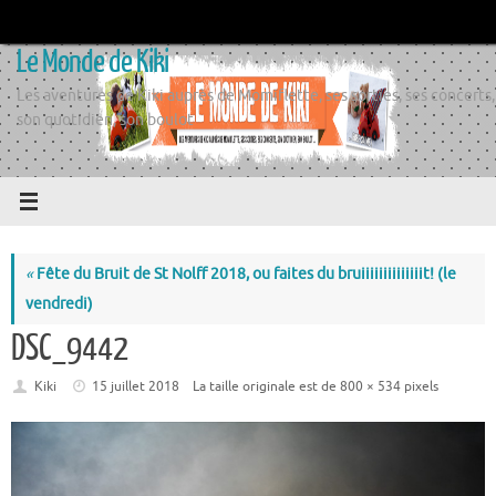
Passer
au
Le Monde de Kiki
contenu
Les aventures de Kiki auprès de Momiflette, ses sorties, ses concerts,
son quotidien, son boulot
«
Fête du Bruit de St Nolff 2018, ou faites du bruiiiiiiiiiiiiiit! (le
vendredi)
DSC_9442
Kiki
15 juillet 2018
La taille originale est de
800 × 534
pixels