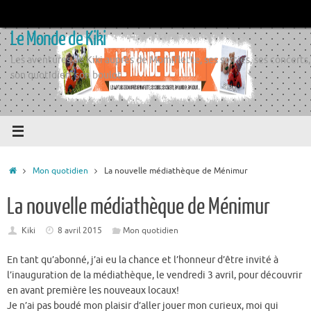
Passer
au
Le Monde de Kiki
contenu
Les aventures de Kiki auprès de Momiflette, ses sorties, ses concerts,
son quotidien, son boulot
Accueil
Mon quotidien
La nouvelle médiathèque de Ménimur
La nouvelle médiathèque de Ménimur
Kiki
8 avril 2015
Mon quotidien
En tant qu’abonné, j’ai eu la chance et l’honneur d’être invité à
l’inauguration de la médiathèque, le vendredi 3 avril, pour découvrir
en avant première les nouveaux locaux!
Je n’ai pas boudé mon plaisir d’aller jouer mon curieux, moi qui