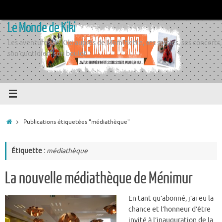
Passer
au
Le Monde de Kiki
contenu
Les aventures de Kiki auprès de Momiflette, ses sorties, ses concerts,
son quotidien, son boulot
Accueil
Publications étiquetées "médiathèque"
Étiquette :
médiathèque
La nouvelle médiathèque de Ménimur
En tant qu’abonné, j’ai eu la
chance et l’honneur d’être
invité à l’inauguration de la