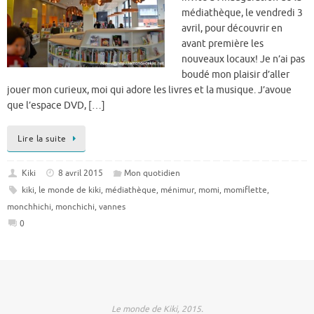
médiathèque, le vendredi 3
avril, pour découvrir en
avant première les
nouveaux locaux! Je n’ai pas
boudé mon plaisir d’aller
jouer mon curieux, moi qui adore les livres et la musique. J’avoue
que l’espace DVD, […]
Lire la suite
Kiki
8 avril 2015
Mon quotidien
kiki
,
le monde de kiki
,
médiathèque
,
ménimur
,
momi
,
momiflette
,
monchhichi
,
monchichi
,
vannes
0
Le monde de Kiki, 2015.