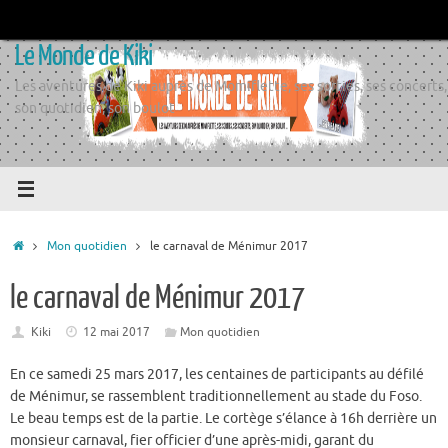
Passer
au
Le Monde de Kiki
contenu
Les aventures de Kiki auprès de Momiflette, ses sorties, ses concerts,
son quotidien, son boulot
Accueil
Mon quotidien
le carnaval de Ménimur 2017
le carnaval de Ménimur 2017
Kiki
12 mai 2017
Mon quotidien
En ce samedi 25 mars 2017, les centaines de participants au défilé
de Ménimur, se rassemblent traditionnellement au stade du Foso.
Le beau temps est de la partie. Le cortège s’élance à 16h derrière un
monsieur carnaval, fier officier d’une après-midi, garant du