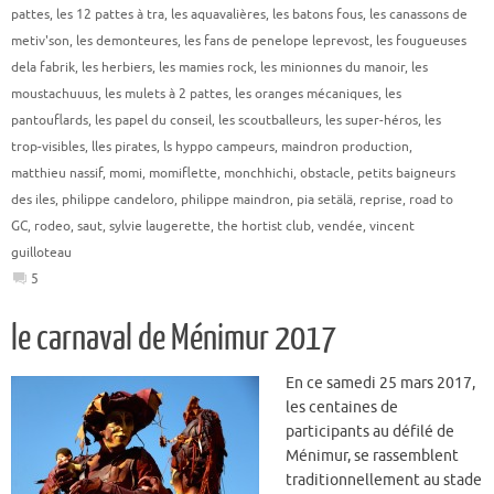
pattes
,
les 12 pattes à tra
,
les aquavalières
,
les batons fous
,
les canassons de
metiv'son
,
les demonteures
,
les fans de penelope leprevost
,
les fougueuses
dela fabrik
,
les herbiers
,
les mamies rock
,
les minionnes du manoir
,
les
moustachuuus
,
les mulets à 2 pattes
,
les oranges mécaniques
,
les
pantouflards
,
les papel du conseil
,
les scoutballeurs
,
les super-héros
,
les
trop-visibles
,
lles pirates
,
ls hyppo campeurs
,
maindron production
,
matthieu nassif
,
momi
,
momiflette
,
monchhichi
,
obstacle
,
petits baigneurs
des iles
,
philippe candeloro
,
philippe maindron
,
pia setälä
,
reprise
,
road to
GC
,
rodeo
,
saut
,
sylvie laugerette
,
the hortist club
,
vendée
,
vincent
guilloteau
5
le carnaval de Ménimur 2017
En ce samedi 25 mars 2017,
les centaines de
participants au défilé de
Ménimur, se rassemblent
traditionnellement au stade