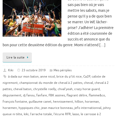
sais pas bien où je vais
mettre les sabots, mais je
pense qu’il y a de quoi bien
se marrer. Un WE lâcher-
prise? J’adhère! La première
édition a été couronnée de
succès et annonce que du
bon pour cette deuxième édition du genre. Momi n’attend […]
Lire la suite
Kiki
23 octobre 2019
Mes périples
à dada sur mon baton
,
anne nicol
,
brice du p'tit nice
,
Ca2P
,
calixte de
nigremont
,
championnat du monde de cheval à 2 pattes
,
cheval
,
cheval à 2
pattes
,
cheval baton
,
chrystelle roelly
,
chval'yeah
,
crazy horse guard
,
déguisement
,
dj fanou
,
fanfare
,
FBK assines
,
flagrant délire
,
flamme&co
,
françois fontaine
,
guillaume canet
,
hennissement
,
hillion
,
horseman
,
horsemen
,
hyppiques chic
,
jean maurice bonneau
,
jefo internationnal
,
johny
queue ni tête
,
kiki
,
l'arrache totale
,
l'écurie RFR
,
lasso
,
le carrosse à 2