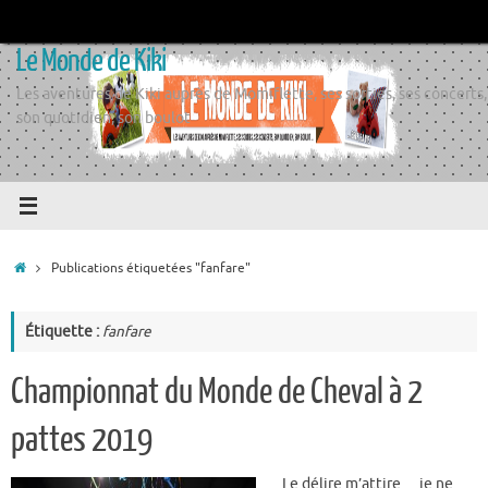
Passer
au
Le Monde de Kiki
contenu
Les aventures de Kiki auprès de Momiflette, ses sorties, ses concerts,
son quotidien, son boulot
Accueil
Publications étiquetées "fanfare"
Étiquette :
fanfare
Championnat du Monde de Cheval à 2
pattes 2019
Le délire m’attire… je ne