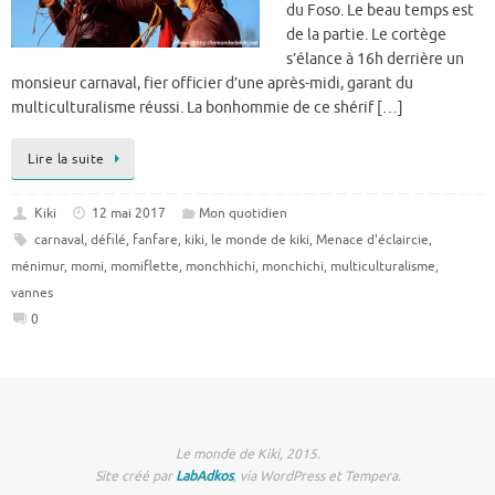
du Foso. Le beau temps est
de la partie. Le cortège
s’élance à 16h derrière un
monsieur carnaval, fier officier d’une après-midi, garant du
multiculturalisme réussi. La bonhommie de ce shérif […]
Lire la suite
Kiki
12 mai 2017
Mon quotidien
carnaval
,
défilé
,
fanfare
,
kiki
,
le monde de kiki
,
Menace d'éclaircie
,
ménimur
,
momi
,
momiflette
,
monchhichi
,
monchichi
,
multiculturalisme
,
vannes
0
Le monde de Kiki, 2015.
Site créé par
LabAdkos
, via WordPress et Tempera.