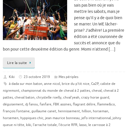
sais pas bien où je vais
mettre les sabots, mais je
pense qu’il y a de quoi bien
se marrer. Un WE lâcher-
prise? J’adhère! La première
édition a été couronnée de
succès et annonce que du
bon pour cette deuxième édition du genre. Momi n’attend […]
Lire la suite
Kiki
23 octobre 2019
Mes périples
à dada sur mon baton
,
anne nicol
,
brice du p'tit nice
,
Ca2P
,
calixte de
nigremont
,
championnat du monde de cheval à 2 pattes
,
cheval
,
cheval à 2
pattes
,
cheval baton
,
chrystelle roelly
,
chval'yeah
,
crazy horse guard
,
déguisement
,
dj fanou
,
fanfare
,
FBK assines
,
flagrant délire
,
flamme&co
,
françois fontaine
,
guillaume canet
,
hennissement
,
hillion
,
horseman
,
horsemen
,
hyppiques chic
,
jean maurice bonneau
,
jefo internationnal
,
johny
queue ni tête
,
kiki
,
l'arrache totale
,
l'écurie RFR
,
lasso
,
le carrosse à 2