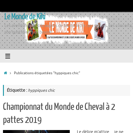
Passer
au
Le Monde de Kiki
contenu
Les aventures de Kiki auprès de Momiflette, ses sorties, ses concerts,
son quotidien, son boulot
Accueil
Publications étiquetées "hyppiques chic"
Étiquette :
hyppiques chic
Championnat du Monde de Cheval à 2
pattes 2019
Le délire m’attire… je ne