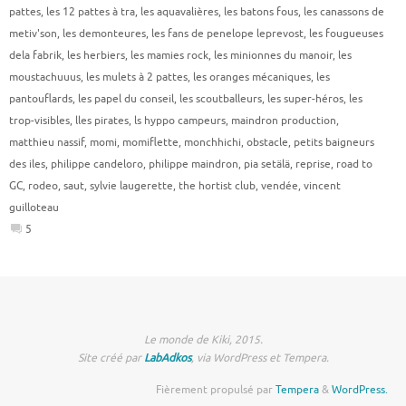
pattes
,
les 12 pattes à tra
,
les aquavalières
,
les batons fous
,
les canassons de
metiv'son
,
les demonteures
,
les fans de penelope leprevost
,
les fougueuses
dela fabrik
,
les herbiers
,
les mamies rock
,
les minionnes du manoir
,
les
moustachuuus
,
les mulets à 2 pattes
,
les oranges mécaniques
,
les
pantouflards
,
les papel du conseil
,
les scoutballeurs
,
les super-héros
,
les
trop-visibles
,
lles pirates
,
ls hyppo campeurs
,
maindron production
,
matthieu nassif
,
momi
,
momiflette
,
monchhichi
,
obstacle
,
petits baigneurs
des iles
,
philippe candeloro
,
philippe maindron
,
pia setälä
,
reprise
,
road to
GC
,
rodeo
,
saut
,
sylvie laugerette
,
the hortist club
,
vendée
,
vincent
guilloteau
5
Le monde de Kiki, 2015.
Site créé par
LabAdkos
, via WordPress et Tempera.
Fièrement propulsé par
Tempera
&
WordPress.