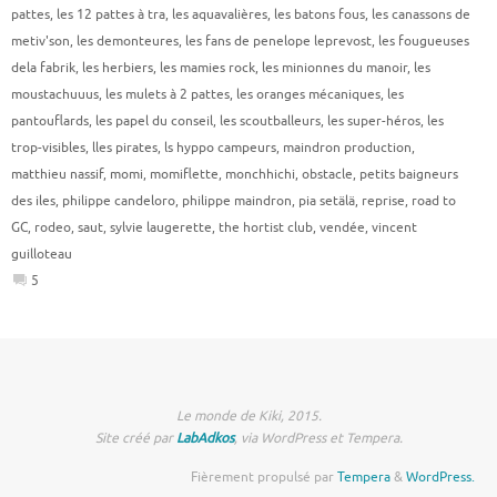
pattes
,
les 12 pattes à tra
,
les aquavalières
,
les batons fous
,
les canassons de
metiv'son
,
les demonteures
,
les fans de penelope leprevost
,
les fougueuses
dela fabrik
,
les herbiers
,
les mamies rock
,
les minionnes du manoir
,
les
moustachuuus
,
les mulets à 2 pattes
,
les oranges mécaniques
,
les
pantouflards
,
les papel du conseil
,
les scoutballeurs
,
les super-héros
,
les
trop-visibles
,
lles pirates
,
ls hyppo campeurs
,
maindron production
,
matthieu nassif
,
momi
,
momiflette
,
monchhichi
,
obstacle
,
petits baigneurs
des iles
,
philippe candeloro
,
philippe maindron
,
pia setälä
,
reprise
,
road to
GC
,
rodeo
,
saut
,
sylvie laugerette
,
the hortist club
,
vendée
,
vincent
guilloteau
5
Le monde de Kiki, 2015.
Site créé par
LabAdkos
, via WordPress et Tempera.
Fièrement propulsé par
Tempera
&
WordPress.