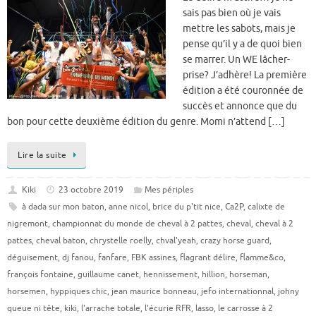
sais pas bien où je vais
mettre les sabots, mais je
pense qu’il y a de quoi bien
se marrer. Un WE lâcher-
prise? J’adhère! La première
édition a été couronnée de
succès et annonce que du
bon pour cette deuxième édition du genre. Momi n’attend […]
Lire la suite
Kiki
23 octobre 2019
Mes périples
à dada sur mon baton
,
anne nicol
,
brice du p'tit nice
,
Ca2P
,
calixte de
nigremont
,
championnat du monde de cheval à 2 pattes
,
cheval
,
cheval à 2
pattes
,
cheval baton
,
chrystelle roelly
,
chval'yeah
,
crazy horse guard
,
déguisement
,
dj fanou
,
fanfare
,
FBK assines
,
flagrant délire
,
flamme&co
,
françois fontaine
,
guillaume canet
,
hennissement
,
hillion
,
horseman
,
horsemen
,
hyppiques chic
,
jean maurice bonneau
,
jefo internationnal
,
johny
queue ni tête
,
kiki
,
l'arrache totale
,
l'écurie RFR
,
lasso
,
le carrosse à 2