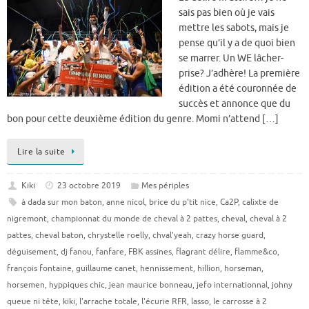
sais pas bien où je vais
mettre les sabots, mais je
pense qu’il y a de quoi bien
se marrer. Un WE lâcher-
prise? J’adhère! La première
édition a été couronnée de
succès et annonce que du
bon pour cette deuxième édition du genre. Momi n’attend […]
Lire la suite
Kiki
23 octobre 2019
Mes périples
à dada sur mon baton
,
anne nicol
,
brice du p'tit nice
,
Ca2P
,
calixte de
nigremont
,
championnat du monde de cheval à 2 pattes
,
cheval
,
cheval à 2
pattes
,
cheval baton
,
chrystelle roelly
,
chval'yeah
,
crazy horse guard
,
déguisement
,
dj fanou
,
fanfare
,
FBK assines
,
flagrant délire
,
flamme&co
,
françois fontaine
,
guillaume canet
,
hennissement
,
hillion
,
horseman
,
horsemen
,
hyppiques chic
,
jean maurice bonneau
,
jefo internationnal
,
johny
queue ni tête
,
kiki
,
l'arrache totale
,
l'écurie RFR
,
lasso
,
le carrosse à 2