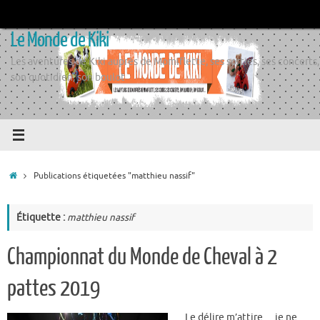
Passer
au
Le Monde de Kiki
contenu
Les aventures de Kiki auprès de Momiflette, ses sorties, ses concerts,
son quotidien, son boulot
Accueil
Publications étiquetées "matthieu nassif"
Étiquette :
matthieu nassif
Championnat du Monde de Cheval à 2
pattes 2019
Le délire m’attire… je ne