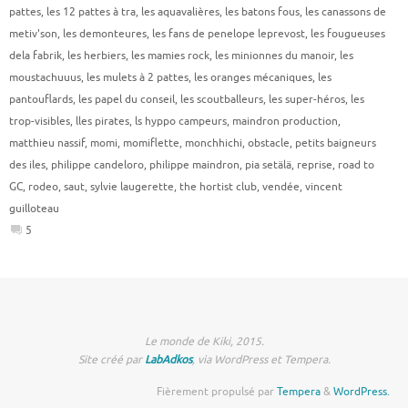
pattes
,
les 12 pattes à tra
,
les aquavalières
,
les batons fous
,
les canassons de
metiv'son
,
les demonteures
,
les fans de penelope leprevost
,
les fougueuses
dela fabrik
,
les herbiers
,
les mamies rock
,
les minionnes du manoir
,
les
moustachuuus
,
les mulets à 2 pattes
,
les oranges mécaniques
,
les
pantouflards
,
les papel du conseil
,
les scoutballeurs
,
les super-héros
,
les
trop-visibles
,
lles pirates
,
ls hyppo campeurs
,
maindron production
,
matthieu nassif
,
momi
,
momiflette
,
monchhichi
,
obstacle
,
petits baigneurs
des iles
,
philippe candeloro
,
philippe maindron
,
pia setälä
,
reprise
,
road to
GC
,
rodeo
,
saut
,
sylvie laugerette
,
the hortist club
,
vendée
,
vincent
guilloteau
5
Le monde de Kiki, 2015.
Site créé par
LabAdkos
, via WordPress et Tempera.
Fièrement propulsé par
Tempera
&
WordPress.