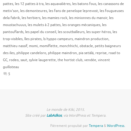
pattes
,
les 12 pattes à tra
,
les aquavalières
,
les batons fous
,
les canassons de
metiv'son
,
les demonteures
,
les fans de penelope leprevost
,
les fougueuses
dela fabrik
,
les herbiers
,
les mamies rock
,
les minionnes du manoir
,
les
moustachuuus
,
les mulets à 2 pattes
,
les oranges mécaniques
,
les
pantouflards
,
les papel du conseil
,
les scoutballeurs
,
les super-héros
,
les
trop-visibles
,
lles pirates
,
ls hyppo campeurs
,
maindron production
,
matthieu nassif
,
momi
,
momiflette
,
monchhichi
,
obstacle
,
petits baigneurs
des iles
,
philippe candeloro
,
philippe maindron
,
pia setälä
,
reprise
,
road to
GC
,
rodeo
,
saut
,
sylvie laugerette
,
the hortist club
,
vendée
,
vincent
guilloteau
5
Le monde de Kiki, 2015.
Site créé par
LabAdkos
, via WordPress et Tempera.
Fièrement propulsé par
Tempera
&
WordPress.