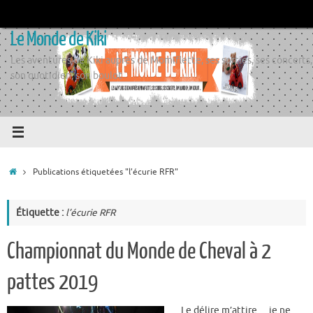
Passer
au
Le Monde de Kiki
contenu
Les aventures de Kiki auprès de Momiflette, ses sorties, ses concerts,
son quotidien, son boulot
Accueil
Publications étiquetées "l’écurie RFR"
Étiquette :
l’écurie RFR
Championnat du Monde de Cheval à 2
pattes 2019
Le délire m’attire… je ne