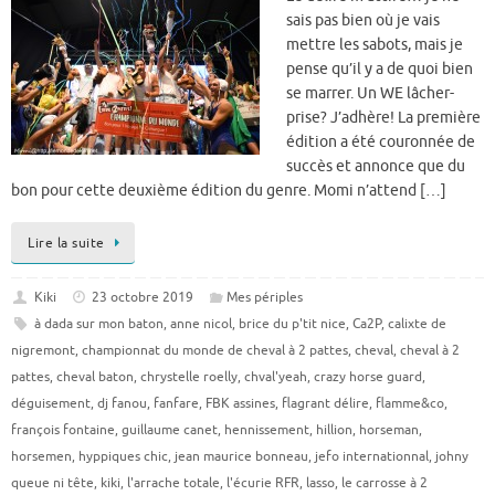
sais pas bien où je vais
mettre les sabots, mais je
pense qu’il y a de quoi bien
se marrer. Un WE lâcher-
prise? J’adhère! La première
édition a été couronnée de
succès et annonce que du
bon pour cette deuxième édition du genre. Momi n’attend […]
Lire la suite
Kiki
23 octobre 2019
Mes périples
à dada sur mon baton
,
anne nicol
,
brice du p'tit nice
,
Ca2P
,
calixte de
nigremont
,
championnat du monde de cheval à 2 pattes
,
cheval
,
cheval à 2
pattes
,
cheval baton
,
chrystelle roelly
,
chval'yeah
,
crazy horse guard
,
déguisement
,
dj fanou
,
fanfare
,
FBK assines
,
flagrant délire
,
flamme&co
,
françois fontaine
,
guillaume canet
,
hennissement
,
hillion
,
horseman
,
horsemen
,
hyppiques chic
,
jean maurice bonneau
,
jefo internationnal
,
johny
queue ni tête
,
kiki
,
l'arrache totale
,
l'écurie RFR
,
lasso
,
le carrosse à 2