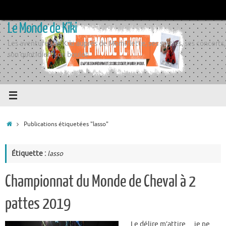
Passer
au
Le Monde de Kiki
contenu
Les aventures de Kiki auprès de Momiflette, ses sorties, ses concerts,
son quotidien, son boulot
Accueil
Publications étiquetées "lasso"
Étiquette :
lasso
Championnat du Monde de Cheval à 2
pattes 2019
Le délire m’attire… je ne