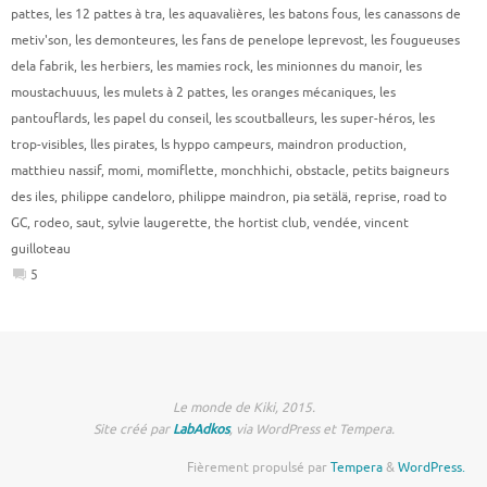
pattes
,
les 12 pattes à tra
,
les aquavalières
,
les batons fous
,
les canassons de
metiv'son
,
les demonteures
,
les fans de penelope leprevost
,
les fougueuses
dela fabrik
,
les herbiers
,
les mamies rock
,
les minionnes du manoir
,
les
moustachuuus
,
les mulets à 2 pattes
,
les oranges mécaniques
,
les
pantouflards
,
les papel du conseil
,
les scoutballeurs
,
les super-héros
,
les
trop-visibles
,
lles pirates
,
ls hyppo campeurs
,
maindron production
,
matthieu nassif
,
momi
,
momiflette
,
monchhichi
,
obstacle
,
petits baigneurs
des iles
,
philippe candeloro
,
philippe maindron
,
pia setälä
,
reprise
,
road to
GC
,
rodeo
,
saut
,
sylvie laugerette
,
the hortist club
,
vendée
,
vincent
guilloteau
5
Le monde de Kiki, 2015.
Site créé par
LabAdkos
, via WordPress et Tempera.
Fièrement propulsé par
Tempera
&
WordPress.