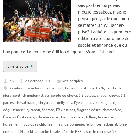
sais pas bien où je vais
mettre les sabots, mais je
pense qu’il y a de quoi bien
se marrer. Un WE lâcher-
prise? J’adhère! La première
édition a été couronnée de
succès et annonce que du
bon pour cette deuxième édition du genre. Momi n’attend […]
Lire la suite
Kiki
23 octobre 2019
Mes périples
à dada sur mon baton
,
anne nicol
,
brice du p'tit nice
,
Ca2P
,
calixte de
nigremont
,
championnat du monde de cheval à 2 pattes
,
cheval
,
cheval à 2
pattes
,
cheval baton
,
chrystelle roelly
,
chval'yeah
,
crazy horse guard
,
déguisement
,
dj fanou
,
fanfare
,
FBK assines
,
flagrant délire
,
flamme&co
,
françois fontaine
,
guillaume canet
,
hennissement
,
hillion
,
horseman
,
horsemen
,
hyppiques chic
,
jean maurice bonneau
,
jefo internationnal
,
johny
queue ni tête
,
kiki
,
l'arrache totale
,
l'écurie RFR
,
lasso
,
le carrosse à 2