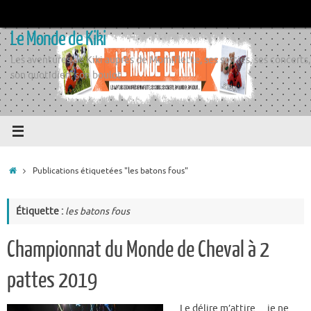
Passer
au
Le Monde de Kiki
contenu
Les aventures de Kiki auprès de Momiflette, ses sorties, ses concerts,
son quotidien, son boulot
Accueil
Publications étiquetées "les batons fous"
Étiquette :
les batons fous
Championnat du Monde de Cheval à 2
pattes 2019
Le délire m’attire… je ne