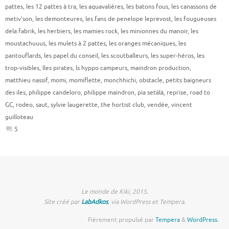
pattes
,
les 12 pattes à tra
,
les aquavalières
,
les batons fous
,
les canassons de
metiv'son
,
les demonteures
,
les fans de penelope leprevost
,
les fougueuses
dela fabrik
,
les herbiers
,
les mamies rock
,
les minionnes du manoir
,
les
moustachuuus
,
les mulets à 2 pattes
,
les oranges mécaniques
,
les
pantouflards
,
les papel du conseil
,
les scoutballeurs
,
les super-héros
,
les
trop-visibles
,
lles pirates
,
ls hyppo campeurs
,
maindron production
,
matthieu nassif
,
momi
,
momiflette
,
monchhichi
,
obstacle
,
petits baigneurs
des iles
,
philippe candeloro
,
philippe maindron
,
pia setälä
,
reprise
,
road to
GC
,
rodeo
,
saut
,
sylvie laugerette
,
the hortist club
,
vendée
,
vincent
guilloteau
5
Le monde de Kiki, 2015.
Site créé par
LabAdkos
, via WordPress et Tempera.
Fièrement propulsé par
Tempera
&
WordPress.