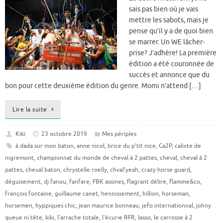
sais pas bien où je vais
mettre les sabots, mais je
pense qu’il y a de quoi bien
se marrer. Un WE lâcher-
prise? J’adhère! La première
édition a été couronnée de
succès et annonce que du
bon pour cette deuxième édition du genre. Momi n’attend […]
Lire la suite
Kiki
23 octobre 2019
Mes périples
à dada sur mon baton
,
anne nicol
,
brice du p'tit nice
,
Ca2P
,
calixte de
nigremont
,
championnat du monde de cheval à 2 pattes
,
cheval
,
cheval à 2
pattes
,
cheval baton
,
chrystelle roelly
,
chval'yeah
,
crazy horse guard
,
déguisement
,
dj fanou
,
fanfare
,
FBK assines
,
flagrant délire
,
flamme&co
,
françois fontaine
,
guillaume canet
,
hennissement
,
hillion
,
horseman
,
horsemen
,
hyppiques chic
,
jean maurice bonneau
,
jefo internationnal
,
johny
queue ni tête
,
kiki
,
l'arrache totale
,
l'écurie RFR
,
lasso
,
le carrosse à 2