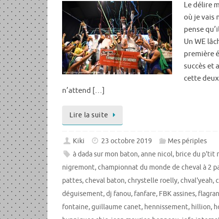
Le délire m
où je vais 
pense qu’il
Un WE lâch
première é
succès et
cette deu
n’attend […]
Lire la suite
Kiki
23 octobre 2019
Mes périples
à dada sur mon baton
,
anne nicol
,
brice du p'tit 
nigremont
,
championnat du monde de cheval à 2 p
pattes
,
cheval baton
,
chrystelle roelly
,
chval'yeah
,
c
déguisement
,
dj fanou
,
fanfare
,
FBK assines
,
flagran
fontaine
,
guillaume canet
,
hennissement
,
hillion
,
h