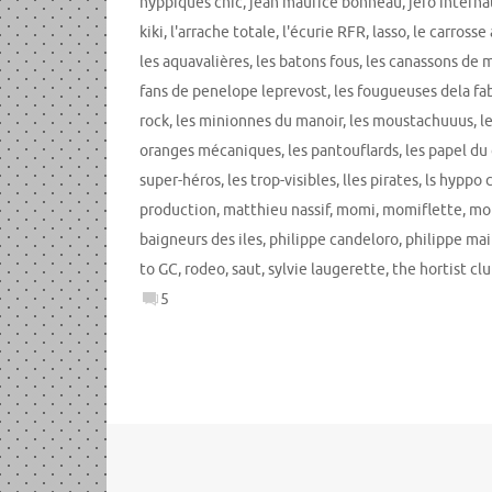
hyppiques chic
,
jean maurice bonneau
,
jefo interna
kiki
,
l'arrache totale
,
l'écurie RFR
,
lasso
,
le carrosse 
les aquavalières
,
les batons fous
,
les canassons de 
fans de penelope leprevost
,
les fougueuses dela fa
rock
,
les minionnes du manoir
,
les moustachuuus
,
l
oranges mécaniques
,
les pantouflards
,
les papel du
super-héros
,
les trop-visibles
,
lles pirates
,
ls hyppo
production
,
matthieu nassif
,
momi
,
momiflette
,
mo
baigneurs des iles
,
philippe candeloro
,
philippe ma
to GC
,
rodeo
,
saut
,
sylvie laugerette
,
the hortist cl
5