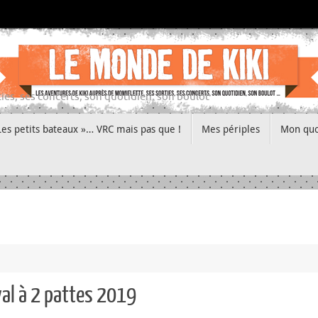
ies, ses concerts, son quotidien, son boulot
Les petits bateaux »… VRC mais pas que !
Mes périples
Mon quo
al à 2 pattes 2019