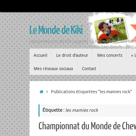
Passer
au
contenu
Le Monde de Kiki
Les aventures de Kiki auprès de Momiflette, ses sort
Passer
Accueil
Le droit d’auteur
Mes concerts
« 
au
contenu
Mes réseaux sociaux
Contact
Accueil
Publications étiquetées "les mamies rock"
Étiquette :
les mamies rock
Championnat du Monde de Chev