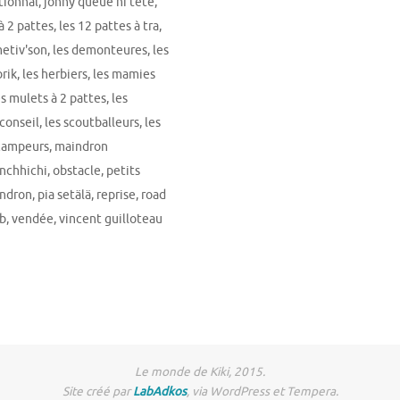
tionnal
,
johny queue ni tête
,
à 2 pattes
,
les 12 pattes à tra
,
metiv'son
,
les demonteures
,
les
brik
,
les herbiers
,
les mamies
es mulets à 2 pattes
,
les
 conseil
,
les scoutballeurs
,
les
 campeurs
,
maindron
nchhichi
,
obstacle
,
petits
indron
,
pia setälä
,
reprise
,
road
ub
,
vendée
,
vincent guilloteau
Le monde de Kiki, 2015.
Site créé par
LabAdkos
, via WordPress et Tempera.