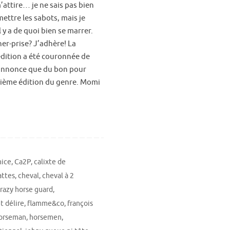
’attire… je ne sais pas bien
mettre les sabots, mais je
 y a de quoi bien se marrer.
er-prise? J’adhère! La
dition a été couronnée de
 annonce que du bon pour
xième édition du genre. Momi
nice
,
Ca2P
,
calixte de
attes
,
cheval
,
cheval à 2
razy horse guard
,
t délire
,
flamme&co
,
françois
orseman
,
horsemen
,