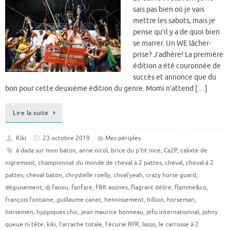
sais pas bien où je vais
mettre les sabots, mais je
pense qu’il y a de quoi bien
se marrer. Un WE lâcher-
prise? J’adhère! La première
édition a été couronnée de
succès et annonce que du
bon pour cette deuxième édition du genre. Momi n’attend […]
Lire la suite
Kiki
23 octobre 2019
Mes périples
à dada sur mon baton
,
anne nicol
,
brice du p'tit nice
,
Ca2P
,
calixte de
nigremont
,
championnat du monde de cheval à 2 pattes
,
cheval
,
cheval à 2
pattes
,
cheval baton
,
chrystelle roelly
,
chval'yeah
,
crazy horse guard
,
déguisement
,
dj fanou
,
fanfare
,
FBK assines
,
flagrant délire
,
flamme&co
,
françois fontaine
,
guillaume canet
,
hennissement
,
hillion
,
horseman
,
horsemen
,
hyppiques chic
,
jean maurice bonneau
,
jefo internationnal
,
johny
queue ni tête
,
kiki
,
l'arrache totale
,
l'écurie RFR
,
lasso
,
le carrosse à 2