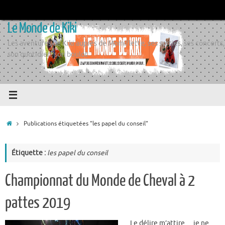
Passer
au
Le Monde de Kiki
contenu
Les aventures de Kiki auprès de Momiflette, ses sorties, ses concerts,
son quotidien, son boulot
Accueil
Publications étiquetées "les papel du conseil"
Étiquette :
les papel du conseil
Championnat du Monde de Cheval à 2
pattes 2019
Le délire m’attire… je ne