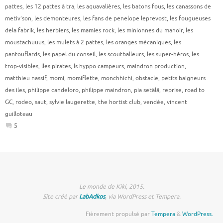
pattes
,
les 12 pattes à tra
,
les aquavalières
,
les batons fous
,
les canassons de
metiv'son
,
les demonteures
,
les fans de penelope leprevost
,
les fougueuses
dela fabrik
,
les herbiers
,
les mamies rock
,
les minionnes du manoir
,
les
moustachuuus
,
les mulets à 2 pattes
,
les oranges mécaniques
,
les
pantouflards
,
les papel du conseil
,
les scoutballeurs
,
les super-héros
,
les
trop-visibles
,
lles pirates
,
ls hyppo campeurs
,
maindron production
,
matthieu nassif
,
momi
,
momiflette
,
monchhichi
,
obstacle
,
petits baigneurs
des iles
,
philippe candeloro
,
philippe maindron
,
pia setälä
,
reprise
,
road to
GC
,
rodeo
,
saut
,
sylvie laugerette
,
the hortist club
,
vendée
,
vincent
guilloteau
5
Le monde de Kiki, 2015.
Site créé par
LabAdkos
, via WordPress et Tempera.
Fièrement propulsé par
Tempera
&
WordPress.