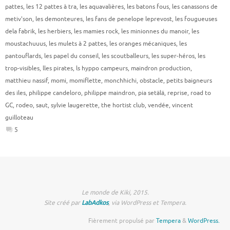
pattes
,
les 12 pattes à tra
,
les aquavalières
,
les batons fous
,
les canassons de
metiv'son
,
les demonteures
,
les fans de penelope leprevost
,
les fougueuses
dela fabrik
,
les herbiers
,
les mamies rock
,
les minionnes du manoir
,
les
moustachuuus
,
les mulets à 2 pattes
,
les oranges mécaniques
,
les
pantouflards
,
les papel du conseil
,
les scoutballeurs
,
les super-héros
,
les
trop-visibles
,
lles pirates
,
ls hyppo campeurs
,
maindron production
,
matthieu nassif
,
momi
,
momiflette
,
monchhichi
,
obstacle
,
petits baigneurs
des iles
,
philippe candeloro
,
philippe maindron
,
pia setälä
,
reprise
,
road to
GC
,
rodeo
,
saut
,
sylvie laugerette
,
the hortist club
,
vendée
,
vincent
guilloteau
5
Le monde de Kiki, 2015.
Site créé par
LabAdkos
, via WordPress et Tempera.
Fièrement propulsé par
Tempera
&
WordPress.