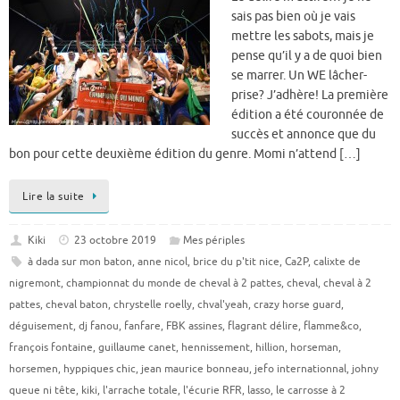
sais pas bien où je vais
mettre les sabots, mais je
pense qu’il y a de quoi bien
se marrer. Un WE lâcher-
prise? J’adhère! La première
édition a été couronnée de
succès et annonce que du
bon pour cette deuxième édition du genre. Momi n’attend […]
Lire la suite
Kiki
23 octobre 2019
Mes périples
à dada sur mon baton
,
anne nicol
,
brice du p'tit nice
,
Ca2P
,
calixte de
nigremont
,
championnat du monde de cheval à 2 pattes
,
cheval
,
cheval à 2
pattes
,
cheval baton
,
chrystelle roelly
,
chval'yeah
,
crazy horse guard
,
déguisement
,
dj fanou
,
fanfare
,
FBK assines
,
flagrant délire
,
flamme&co
,
françois fontaine
,
guillaume canet
,
hennissement
,
hillion
,
horseman
,
horsemen
,
hyppiques chic
,
jean maurice bonneau
,
jefo internationnal
,
johny
queue ni tête
,
kiki
,
l'arrache totale
,
l'écurie RFR
,
lasso
,
le carrosse à 2