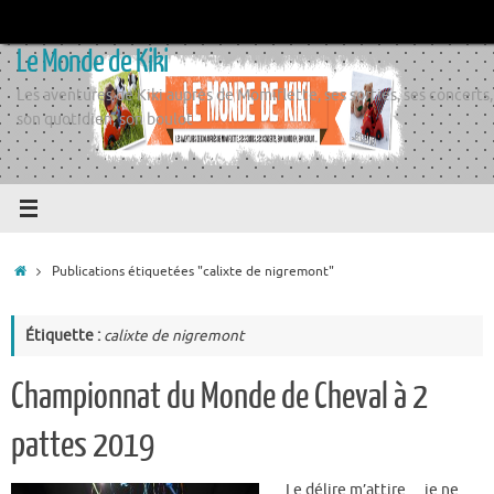
Passer
au
Le Monde de Kiki
contenu
Les aventures de Kiki auprès de Momiflette, ses sorties, ses concerts,
son quotidien, son boulot
Accueil
Publications étiquetées "calixte de nigremont"
Étiquette :
calixte de nigremont
Championnat du Monde de Cheval à 2
pattes 2019
Le délire m’attire… je ne