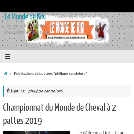
Passer
au
Le Monde de Kiki
contenu
Les aventures de Kiki auprès de Momiflette, ses sorties, ses concerts,
son quotidien, son boulot
Accueil
Publications étiquetées "philippe candeloro"
Étiquette :
philippe candeloro
Championnat du Monde de Cheval à 2
pattes 2019
Le délire m’attire… je ne