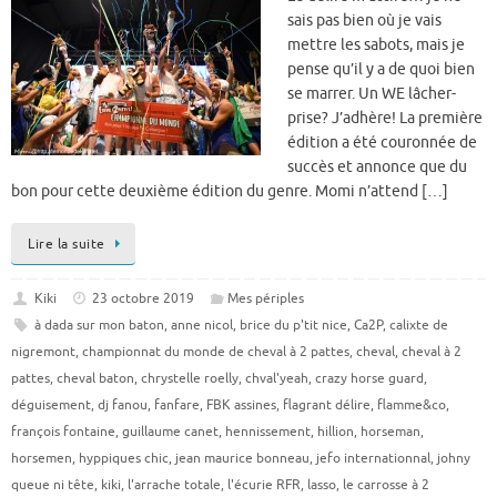
sais pas bien où je vais
mettre les sabots, mais je
pense qu’il y a de quoi bien
se marrer. Un WE lâcher-
prise? J’adhère! La première
édition a été couronnée de
succès et annonce que du
bon pour cette deuxième édition du genre. Momi n’attend […]
Lire la suite
Kiki
23 octobre 2019
Mes périples
à dada sur mon baton
,
anne nicol
,
brice du p'tit nice
,
Ca2P
,
calixte de
nigremont
,
championnat du monde de cheval à 2 pattes
,
cheval
,
cheval à 2
pattes
,
cheval baton
,
chrystelle roelly
,
chval'yeah
,
crazy horse guard
,
déguisement
,
dj fanou
,
fanfare
,
FBK assines
,
flagrant délire
,
flamme&co
,
françois fontaine
,
guillaume canet
,
hennissement
,
hillion
,
horseman
,
horsemen
,
hyppiques chic
,
jean maurice bonneau
,
jefo internationnal
,
johny
queue ni tête
,
kiki
,
l'arrache totale
,
l'écurie RFR
,
lasso
,
le carrosse à 2