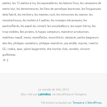
pattes
,
les 12 pattes à tra
,
les aquavalières
,
les batons fous
,
les canassons de
metiv'son
,
les demonteures
,
les fans de penelope leprevost
,
les fougueuses
dela fabrik
,
les herbiers
,
les mamies rock
,
les minionnes du manoir
,
les
moustachuuus
,
les mulets à 2 pattes
,
les oranges mécaniques
,
les
pantouflards
,
les papel du conseil
,
les scoutballeurs
,
les super-héros
,
les
trop-visibles
,
lles pirates
,
ls hyppo campeurs
,
maindron production
,
matthieu nassif
,
momi
,
momiflette
,
monchhichi
,
obstacle
,
petits baigneurs
des iles
,
philippe candeloro
,
philippe maindron
,
pia setälä
,
reprise
,
road to
GC
,
rodeo
,
saut
,
sylvie laugerette
,
the hortist club
,
vendée
,
vincent
guilloteau
5
Le monde de Kiki, 2015.
Site créé par
LabAdkos
, via WordPress et Tempera.
Fièrement propulsé par
Tempera
&
WordPress.