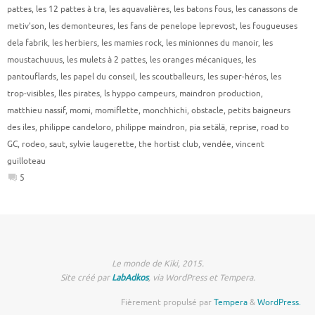
pattes
,
les 12 pattes à tra
,
les aquavalières
,
les batons fous
,
les canassons de
metiv'son
,
les demonteures
,
les fans de penelope leprevost
,
les fougueuses
dela fabrik
,
les herbiers
,
les mamies rock
,
les minionnes du manoir
,
les
moustachuuus
,
les mulets à 2 pattes
,
les oranges mécaniques
,
les
pantouflards
,
les papel du conseil
,
les scoutballeurs
,
les super-héros
,
les
trop-visibles
,
lles pirates
,
ls hyppo campeurs
,
maindron production
,
matthieu nassif
,
momi
,
momiflette
,
monchhichi
,
obstacle
,
petits baigneurs
des iles
,
philippe candeloro
,
philippe maindron
,
pia setälä
,
reprise
,
road to
GC
,
rodeo
,
saut
,
sylvie laugerette
,
the hortist club
,
vendée
,
vincent
guilloteau
5
Le monde de Kiki, 2015.
Site créé par
LabAdkos
, via WordPress et Tempera.
Fièrement propulsé par
Tempera
&
WordPress.