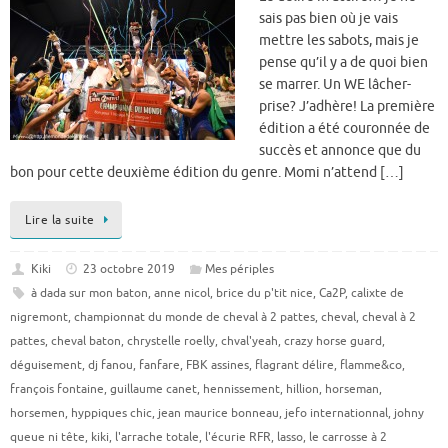
sais pas bien où je vais
mettre les sabots, mais je
pense qu’il y a de quoi bien
se marrer. Un WE lâcher-
prise? J’adhère! La première
édition a été couronnée de
succès et annonce que du
bon pour cette deuxième édition du genre. Momi n’attend […]
Lire la suite
Kiki
23 octobre 2019
Mes périples
à dada sur mon baton
,
anne nicol
,
brice du p'tit nice
,
Ca2P
,
calixte de
nigremont
,
championnat du monde de cheval à 2 pattes
,
cheval
,
cheval à 2
pattes
,
cheval baton
,
chrystelle roelly
,
chval'yeah
,
crazy horse guard
,
déguisement
,
dj fanou
,
fanfare
,
FBK assines
,
flagrant délire
,
flamme&co
,
françois fontaine
,
guillaume canet
,
hennissement
,
hillion
,
horseman
,
horsemen
,
hyppiques chic
,
jean maurice bonneau
,
jefo internationnal
,
johny
queue ni tête
,
kiki
,
l'arrache totale
,
l'écurie RFR
,
lasso
,
le carrosse à 2