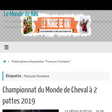
Passer
au
Le Monde de Kiki
contenu
Les aventures de Kiki auprès de Momiflette, ses sorties, ses concerts,
son quotidien, son boulot
Accueil
Publications étiquetées "françois fontaine"
Étiquette :
françois fontaine
Championnat du Monde de Cheval à 2
pattes 2019
Le délire m’attire… je ne