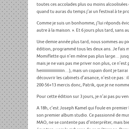
toutes ces accolades plus ou moins alcoolisées 
quand tu auras du temps j’ai un festival à te pr
Comme je suis un bonhomme, j’lui réponds évidem
autre à la maison. ». Et 6 jours plus tard, sans
Une demie année plus tard, nous sommes au pied 
édition, programmé tous les deux ans. Je fais 
Momiflette qui n’en mène pas plus large… jusqu
mais je ne vais pas me priver non plus, ce n’est 
heiiiiiiiiiiiiiiiiiin…), mais un copain dont je tai
découvrir les cabinets d’aisance, n’est-ce pas 
200-56+13 mercis donc, Patrik, que je ne nomme
Pour cette édition sur 3 jours, je n’ai pas pu v
A 18h, c’est Joseph Kamel qui foule en premier l
son premier album studio. Ce passionné de musi
MAO, ne se contente pas d’interpréter, mais bie