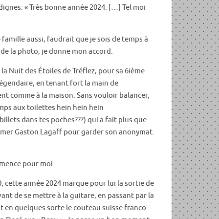
 dignes: « Très bonne année 2024. […] Tel moi
amille aussi, faudrait que je sois de temps à
t de la photo, je donne mon accord.
la Nuit des Étoiles de Tréflez, pour sa 6ième
égendaire, en tenant fort la main de
ent comme à la maison. Sans vouloir balancer,
emps aux toilettes hein hein hein
 billets dans tes poches???) qui a fait plus que
 nommer Gaston Lagaff pour garder son anonymat.
ommence pour moi.
0, cette année 2024 marque pour lui la sortie de
t de se mettre à la guitare, en passant par la
t en quelques sorte le couteau suisse franco-