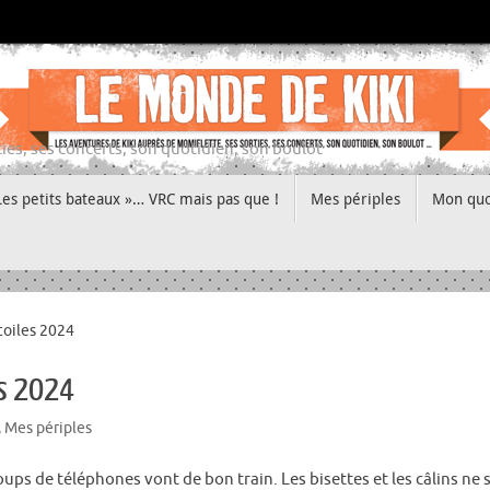
ies, ses concerts, son quotidien, son boulot
Les petits bateaux »… VRC mais pas que !
Mes périples
Mon quo
Étoiles 2024
es 2024
,
Mes périples
ups de téléphones vont de bon train. Les bisettes et les câlins ne 