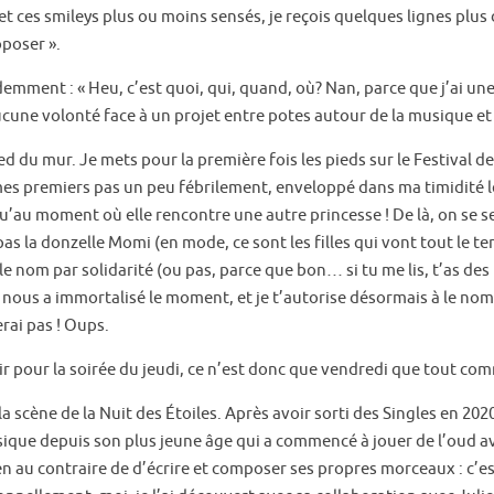
et ces smileys plus ou moins sensés, je reçois quelques lignes plus
oposer ».
ment : « Heu, c’est quoi, qui, quand, où? Nan, parce que j’ai une f
 aucune volonté face à un projet entre potes autour de la musique e
du mur. Je mets pour la première fois les pieds sur le Festival de 
mes premiers pas un peu fébrilement, enveloppé dans ma timidité l
’au moment où elle rencontre une autre princesse ! De là, on se s
pas la donzelle Momi (en mode, ce sont les filles qui vont tout le t
rai le nom par solidarité (ou pas, parce que bon… si tu me lis, t’as des
: il nous a immortalisé le moment, et je t’autorise désormais à le
rai pas ! Oups.
enir pour la soirée du jeudi, ce n’est donc que vendredi que tout c
a scène de la Nuit des Étoiles. Après avoir sorti des Singles en 202
que depuis son plus jeune âge qui a commencé à jouer de l’oud avan
n au contraire de d’écrire et composer ses propres morceaux : c’es