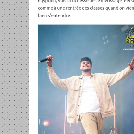
égyptien, vois la richesse de ce métissage. Per
comme à une rentrée des classes quand on vient
bien s’entendre.