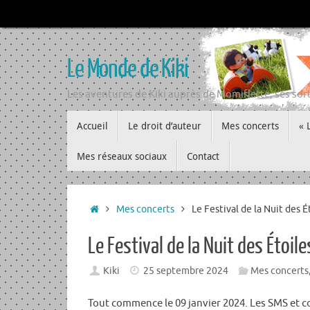
Passer
au
contenu
Le Monde de Kiki
Les aventures de Kiki auprès de Momiflette, ses sort
Passer
Accueil
Le droit d’auteur
Mes concerts
« 
au
contenu
Mes réseaux sociaux
Contact
Accueil
Mes concerts
Le Festival de la Nuit des 
Le Festival de la Nuit des Étoil
Kiki
25 septembre 2024
Mes concerts
Tout commence le 09 janvier 2024. Les SMS et co