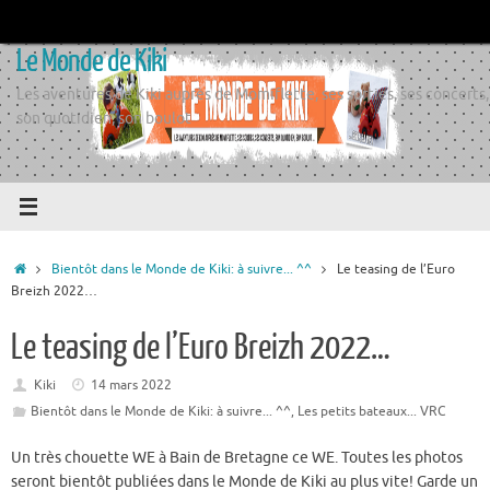
Passer
au
Le Monde de Kiki
contenu
Les aventures de Kiki auprès de Momiflette, ses sorties, ses concerts,
son quotidien, son boulot
Accueil
Bientôt dans le Monde de Kiki: à suivre... ^^
Le teasing de l’Euro
Breizh 2022…
Le teasing de l’Euro Breizh 2022…
Kiki
14 mars 2022
Bientôt dans le Monde de Kiki: à suivre... ^^
,
Les petits bateaux... VRC
Un très chouette WE à Bain de Bretagne ce WE. Toutes les photos
seront bientôt publiées dans le Monde de Kiki au plus vite! Garde un