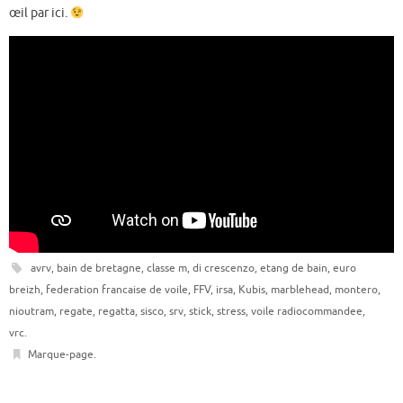
œil par ici.
avrv
,
bain de bretagne
,
classe m
,
di crescenzo
,
etang de bain
,
euro
breizh
,
federation francaise de voile
,
FFV
,
irsa
,
Kubis
,
marblehead
,
montero
,
nioutram
,
regate
,
regatta
,
sisco
,
srv
,
stick
,
stress
,
voile radiocommandee
,
vrc
.
Marque-page
.