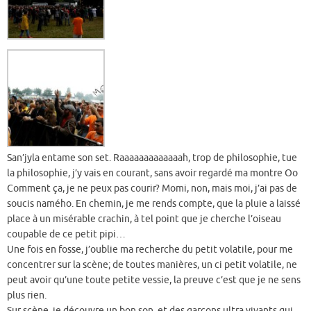
San’jyla entame son set. Raaaaaaaaaaaaah, trop de philosophie, tue
la philosophie, j’y vais en courant, sans avoir regardé ma montre Oo
Comment ça, je ne peux pas courir? Momi, non, mais moi, j’ai pas de
soucis namého. En chemin, je me rends compte, que la pluie a laissé
place à un misérable crachin, à tel point que je cherche l’oiseau
coupable de ce petit pipi…
Une fois en fosse, j’oublie ma recherche du petit volatile, pour me
concentrer sur la scène; de toutes manières, un ci petit volatile, ne
peut avoir qu’une toute petite vessie, la preuve c’est que je ne sens
plus rien.
Sur scène, je découvre un bon son, et des garçons ultra vivants qui