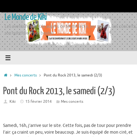
Passer
au
Le Monde de Kiki
contenu
Les aventures de Kiki auprès de Momiflette, ses sorties, ses concerts,
son quotidien, son boulot
Accueil
Mes concerts
Pont du Rock 2013, le samedi (2/3)
Pont du Rock 2013, le samedi (2/3)
Kiki
15 février 2014
Mes concerts
Samedi, 16h, j’arrive sur le site. Cette fois, pas de tour pour prendre
l’air: ça craint un peu, voire beaucoup. Je suis équipé de mon ciré, et