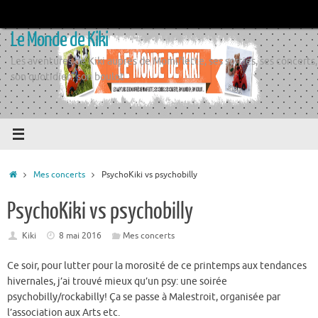
Passer
au
Le Monde de Kiki
contenu
Les aventures de Kiki auprès de Momiflette, ses sorties, ses concerts,
son quotidien, son boulot
Accueil
Mes concerts
PsychoKiki vs psychobilly
PsychoKiki vs psychobilly
Kiki
8 mai 2016
Mes concerts
Ce soir, pour lutter pour la morosité de ce printemps aux tendances
hivernales, j’ai trouvé mieux qu’un psy: une soirée
psychobilly/rockabilly! Ça se passe à Malestroit, organisée par
l’association aux Arts etc.