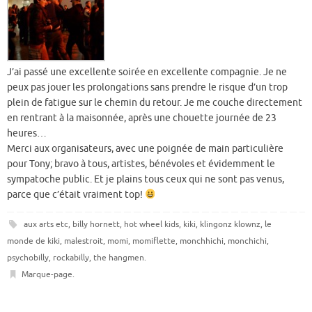
J’ai passé une excellente soirée en excellente compagnie. Je ne
peux pas jouer les prolongations sans prendre le risque d’un trop
plein de fatigue sur le chemin du retour. Je me couche directement
en rentrant à la maisonnée, après une chouette journée de 23
heures…
Merci aux organisateurs, avec une poignée de main particulière
pour Tony; bravo à tous, artistes, bénévoles et évidemment le
sympatoche public. Et je plains tous ceux qui ne sont pas venus,
parce que c’était vraiment top!
aux arts etc
,
billy hornett
,
hot wheel kids
,
kiki
,
klingonz klownz
,
le
monde de kiki
,
malestroit
,
momi
,
momiflette
,
monchhichi
,
monchichi
,
psychobilly
,
rockabilly
,
the hangmen
.
Marque-page
.