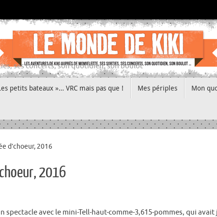
ies, ses concerts, son quotidien, son boulot
Les petits bateaux »… VRC mais pas que !
Mes périples
Mon quo
ée d’choeur, 2016
’choeur, 2016
is un spectacle avec le mini-Tell-haut-comme-3,615-pommes, qui avai