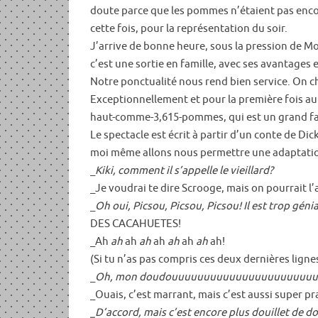
doute parce que les pommes n’étaient pas encore
cette fois, pour la représentation du soir.
J’arrive de bonne heure, sous la pression de Mo
c’est une sortie en famille, avec ses avantages e
Notre ponctualité nous rend bien service. On cho
Exceptionnellement et pour la première fois au 
haut-comme-3,615-pommes, qui est un grand fa
Le spectacle est écrit à partir d’un conte de Di
moi même allons nous permettre une adaptatio
_
Kiki, comment il s’appelle le vieillard?
_Je voudrai te dire Scrooge, mais on pourrait l
_
Oh oui, Picsou, Picsou, Picsou! Il est trop
DES CACAHUETES!
_Ah
ah
ah
ah
ah
ah
ah
ah
ah!
(Si tu n’as pas compris ces deux dernières lignes,
_
Oh, mon doudouuuuuuuuuuuuuuuuuuuuuuuuu,
_Ouais, c’est marrant, mais c’est aussi super 
_D’accord, mais c’est encore plus douillet de d