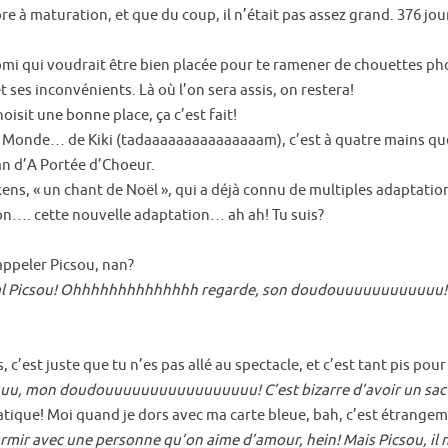
 à maturation, et que du coup, il n’était pas assez grand. 376 jou
mi qui voudrait être bien placée pour te ramener de chouettes phot
t ses inconvénients. Là où l’on sera assis, on restera!
isit une bonne place, ça c’est fait!
Monde… de Kiki (tadaaaaaaaaaaaaaaam), c’est à quatre mains que je 
n d’A Portée d’Choeur.
ckens, « un chant de Noël », qui a déjà connu de multiples adaptatio
n…. cette nouvelle adaptation… ah ah! Tu suis?
’appeler Picsou, nan?
 génial Picsou! Ohhhhhhhhhhhhhh regarde, son doudouuuuuuuuuuuu!
 c’est juste que tu n’es pas allé au spectacle, et c’est tant pis pour
 mon doudouuuuuuuuuuuuuuuuu! C’est bizarre d’avoir un sac
pratique! Moi quand je dors avec ma carte bleue, bah, c’est étrang
ormir avec une personne qu’on aime d’amour, hein! Mais Picsou, il