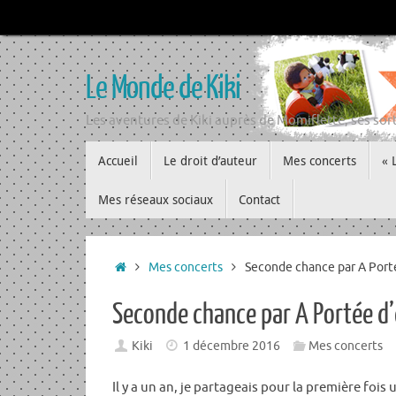
Passer
au
contenu
Le Monde de Kiki
Les aventures de Kiki auprès de Momiflette, ses sort
Passer
Accueil
Le droit d’auteur
Mes concerts
« 
au
contenu
Mes réseaux sociaux
Contact
Accueil
Mes concerts
Seconde chance par A Port
Seconde chance par A Portée d
Kiki
1 décembre 2016
Mes concerts
Il y a un an, je partageais pour la première fo