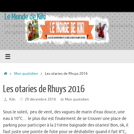
Passer
au
Le Monde de Kiki
contenu
Les aventures de Kiki auprès de Momiflette, ses sorties, ses concerts,
son quotidien, son boulot
Accueil
Mon quotidien
Les otaries de Rhuys 2016
Les otaries de Rhuys 2016
Kiki
20 décembre 2016
Mon quotidien
Sous le soleil, peu de vent, des vagues de marin d’eau douce, une
eau à 10°C… le plus dur est finalement de se trouver une place de
parking pour participer à la 21ième baignade des otaries! Bon, ok, il
faut juste une pointe de folie pour se déshabiller quand il fait 8°C,