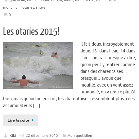
goh velin
,
kiki
,
le monde de kiki
,
momi
,
momiflette
,
monchhichi
,
monchichi
,
otaries
,
rhuys
0
Les otaries 2015!
Il fait doux, incroyablement
doux. 13° dans l’eau, 14 dans
l’air… on irait presque à dire,
qu’on peut y rentrer comme
dans des charentaises…
presque! J’avoue que
mouillé, avec un vent assez
prononcé, on y rentre plutôt
bien, mais quand on en sort, les charentaises ressemblent plus à des
accumulateurs […]
Lire la suite
Kiki
22 décembre 2015
Mon quotidien