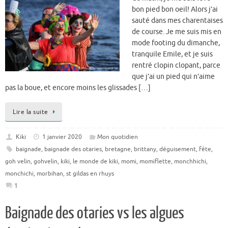
bon pied bon oeil! Alors j’ai
sauté dans mes charentaises
de course. Je me suis mis en
mode footing du dimanche,
tranquile Emile, et je suis
rentré clopin clopant, parce
que j’ai un pied qui n’aime
pas la boue, et encore moins les glissades […]
Lire la suite
Kiki
1 janvier 2020
Mon quotidien
baignade
,
baignade des otaries
,
bretagne
,
brittany
,
déguisement
,
fête
,
goh velin
,
gohvelin
,
kiki
,
le monde de kiki
,
momi
,
momiflette
,
monchhichi
,
monchichi
,
morbihan
,
st gildas en rhuys
1
Baignade des otaries vs les algues