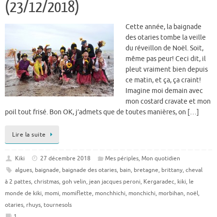
(23/12/2018)
Cette année, la baignade
des otaries tombe la veille
du réveillon de Noël. Soit,
même pas peur! Ceci dit, il
pleut vraiment bien depuis
ce matin, et ça, ça craint!
Imagine moi demain avec
mon costard cravate et mon
poil tout frisé. Bon OK, j’admets que de toutes manières, on […]
Lire la suite
Kiki
27 décembre 2018
Mes périples
,
Mon quotidien
algues
,
baignade
,
baignade des otaries
,
bain
,
bretagne
,
brittany
,
cheval
à 2 pattes
,
christmas
,
goh velin
,
jean jacques peroni
,
Kergaradec
,
kiki
,
le
monde de kiki
,
momi
,
momiflette
,
monchhichi
,
monchichi
,
morbihan
,
noël
,
otaries
,
rhuys
,
tournesols
1