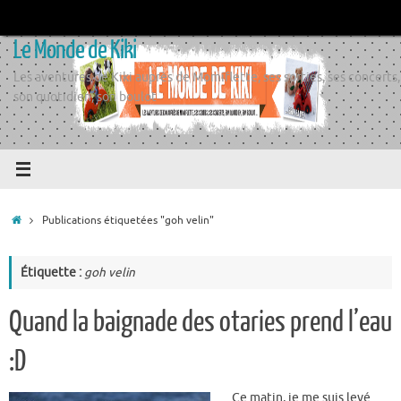
Passer
au
Le Monde de Kiki
contenu
Les aventures de Kiki auprès de Momiflette, ses sorties, ses concerts,
son quotidien, son boulot
Accueil
Publications étiquetées "goh velin"
Étiquette :
goh velin
Quand la baignade des otaries prend l’eau
:D
Ce matin, je me suis levé