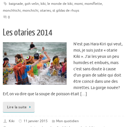
baignade
,
goh velin
,
kiki
,
le monde de kiki
,
momi
,
momiflette
,
monchhichi
,
monchichi
,
otaries
,
st gildas de rhuys
0
Les otaries 2014
N’est pas Hara-Kiri qui veut,
moi, je suis juste « otarie
Kiki ». J’ai les yeux un peu
humides et embués, mais
c’est sans doute à cause
d’un grain de sable qui doit
être coincé dans une des
mirettes. La gorge nouée?
Erf, on va dire que la soupe de poisson était […]
Lire la suite
Kiki
11 janvier 2015
Mon quotidien