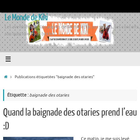
Passer
au
Le Monde de Kiki
contenu
Les aventures de Kiki auprès de Momiflette, ses sorties, ses concerts,
son quotidien, son boulot
Accueil
Publications étiquetées "baignade des otaries"
Étiquette :
baignade des otaries
Quand la baignade des otaries prend l’eau
:D
Ce matin, je me suis levé