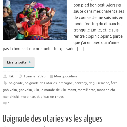
bon pied bon oeil! Alors j’ai
sauté dans mes charentaises
de course. Je me suis mis en
mode footing du dimanche,
tranquile Emile, et je suis
rentré clopin clopant, parce
que j’ai un pied qui n’aime
pas la boue, et encore moins les glissades […]
Lire la suite
Kiki
1 janvier 2020
Mon quotidien
baignade
,
baignade des otaries
,
bretagne
,
brittany
,
déguisement
,
fête
,
goh velin
,
gohvelin
,
kiki
,
le monde de kiki
,
momi
,
momiflette
,
monchhichi
,
monchichi
,
morbihan
,
st gildas en rhuys
1
Baignade des otaries vs les algues