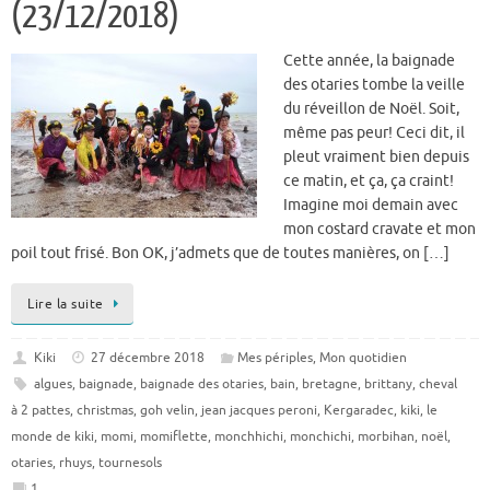
(23/12/2018)
Cette année, la baignade
des otaries tombe la veille
du réveillon de Noël. Soit,
même pas peur! Ceci dit, il
pleut vraiment bien depuis
ce matin, et ça, ça craint!
Imagine moi demain avec
mon costard cravate et mon
poil tout frisé. Bon OK, j’admets que de toutes manières, on […]
Lire la suite
Kiki
27 décembre 2018
Mes périples
,
Mon quotidien
algues
,
baignade
,
baignade des otaries
,
bain
,
bretagne
,
brittany
,
cheval
à 2 pattes
,
christmas
,
goh velin
,
jean jacques peroni
,
Kergaradec
,
kiki
,
le
monde de kiki
,
momi
,
momiflette
,
monchhichi
,
monchichi
,
morbihan
,
noël
,
otaries
,
rhuys
,
tournesols
1