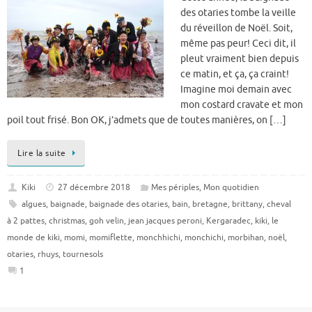
des otaries tombe la veille
du réveillon de Noël. Soit,
même pas peur! Ceci dit, il
pleut vraiment bien depuis
ce matin, et ça, ça craint!
Imagine moi demain avec
mon costard cravate et mon
poil tout frisé. Bon OK, j’admets que de toutes manières, on […]
Lire la suite
Kiki
27 décembre 2018
Mes périples
,
Mon quotidien
algues
,
baignade
,
baignade des otaries
,
bain
,
bretagne
,
brittany
,
cheval
à 2 pattes
,
christmas
,
goh velin
,
jean jacques peroni
,
Kergaradec
,
kiki
,
le
monde de kiki
,
momi
,
momiflette
,
monchhichi
,
monchichi
,
morbihan
,
noël
,
otaries
,
rhuys
,
tournesols
1