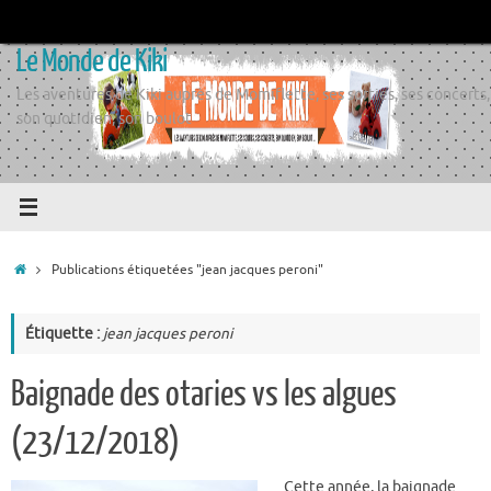
Passer
au
Le Monde de Kiki
contenu
Les aventures de Kiki auprès de Momiflette, ses sorties, ses concerts,
son quotidien, son boulot
Accueil
Publications étiquetées "jean jacques peroni"
Étiquette :
jean jacques peroni
Baignade des otaries vs les algues
(23/12/2018)
Cette année, la baignade