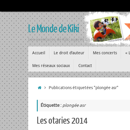
Passer
au
contenu
Le Monde de Kiki
Les aventures de Kiki auprès de Momiflette, ses sort
Passer
Accueil
Le droit d’auteur
Mes concerts
« 
au
contenu
Mes réseaux sociaux
Contact
Accueil
Publications étiquetées "plongée asr"
Étiquette :
plongée asr
Les otaries 2014