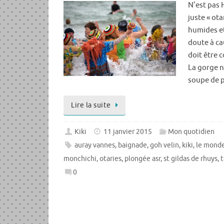
N’est pas H
juste « ota
humides et
doute à ca
doit être 
La gorge n
soupe de p
Lire la suite
Kiki
11 janvier 2015
Mon quotidien
auray vannes
,
baignade
,
goh velin
,
kiki
,
le monde
monchichi
,
otaries
,
plongée asr
,
st gildas de rhuys
,
t
0