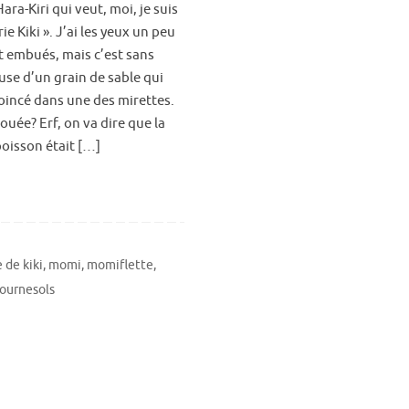
ara-Kiri qui veut, moi, je suis
rie Kiki ». J’ai les yeux un peu
 embués, mais c’est sans
use d’un grain de sable qui
coincé dans une des mirettes.
ouée? Erf, on va dire que la
oisson était […]
 de kiki
,
momi
,
momiflette
,
ournesols