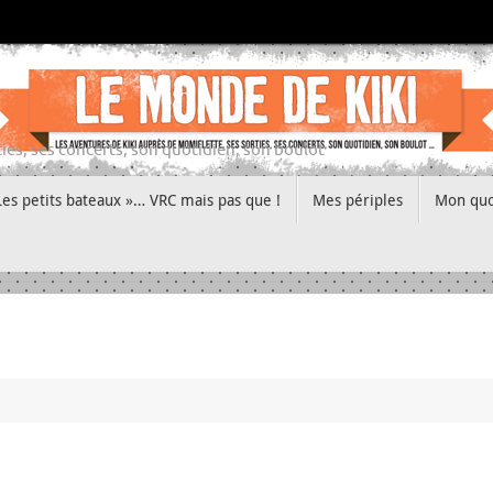
ies, ses concerts, son quotidien, son boulot
Les petits bateaux »… VRC mais pas que !
Mes périples
Mon quo