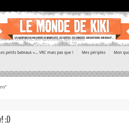
ies, ses concerts, son quotidien, son boulot
Les petits bateaux »… VRC mais pas que !
Mes périples
Mon quo
ers"
! :D