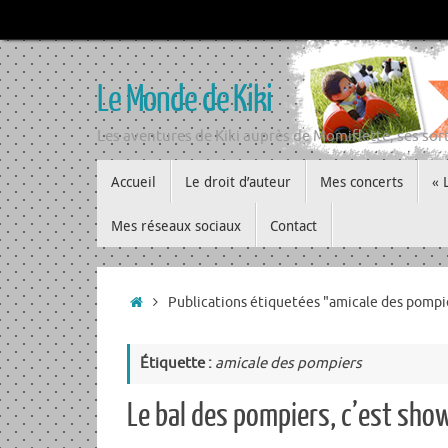
Passer
au
contenu
Le Monde de Kiki
Les aventures de Kiki auprès de Momiflette, ses sort
Passer
Accueil
Le droit d’auteur
Mes concerts
« 
au
contenu
Mes réseaux sociaux
Contact
Accueil
Publications étiquetées "amicale des pompi
Étiquette :
amicale des pompiers
Le bal des pompiers, c’est show