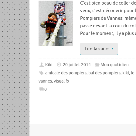
C’est bien beau de coller de
veux, c’est découvrir pour l
Pompiers de Vannes: même
passe devant la cour du co
Pour le moment, il y a plus
Lire la suite
Kiki
20 juillet 2014
Mon quotidien
amicale des pompiers
,
bal des pompiers
,
kiki
,
le
vannes
,
visual fx
0