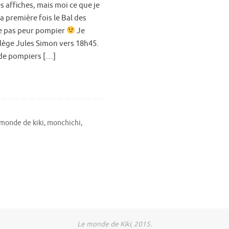
s affiches, mais moi ce que je
a première fois le Bal des
 pas peur pompier
Je
llège Jules Simon vers 18h45.
 de pompiers […]
 monde de kiki
,
monchichi
,
Le monde de Kiki, 2015.