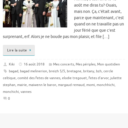
août me diras tu? Ouais,
mais non. Ça, c’était avant,
parce que maintenant, c’est
quand on ne travaille pas un
jour férié que que c’est
surprenant, erf. Alors je ne boude pas mon plaisir, et file […]
Lire la suite
Kiki
16 août 2018
Mes concerts
,
Mes périples
,
Mon quotidien
bagad
,
bagad melinerion
,
breizh 5/5
,
bretagne
,
britany
,
bzh
,
cercle
celtique
,
comité des fetes de vannes
,
elodie tregouet
,
fetes d'arvor
,
juliette
stephan
,
mairie
,
maiwenn le baron
,
margaud remaud
,
momi
,
monchhichi
,
monchichi
,
vannes
0