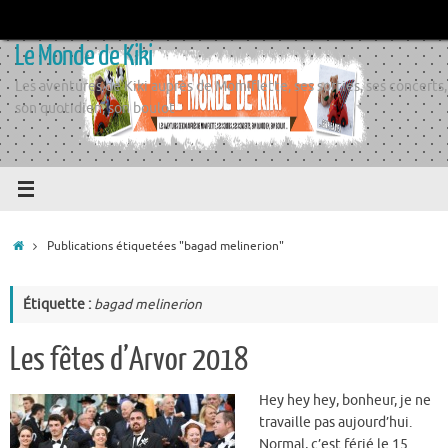
Passer
au
Le Monde de Kiki
contenu
Les aventures de Kiki auprès de Momiflette, ses sorties, ses concerts,
son quotidien, son boulot
Accueil
Publications étiquetées "bagad melinerion"
Étiquette :
bagad melinerion
Les fêtes d’Arvor 2018
Hey hey hey, bonheur, je ne
travaille pas aujourd’hui.
Normal, c’est férié le 15