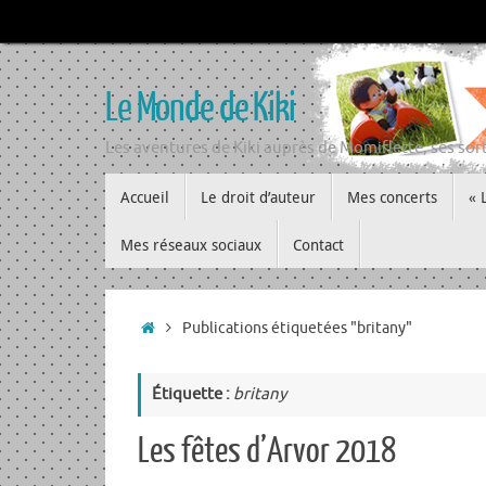
Passer
au
contenu
Le Monde de Kiki
Les aventures de Kiki auprès de Momiflette, ses sort
Passer
Accueil
Le droit d’auteur
Mes concerts
« 
au
contenu
Mes réseaux sociaux
Contact
Accueil
Publications étiquetées "britany"
Étiquette :
britany
Les fêtes d’Arvor 2018