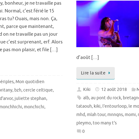
y, bonheur, je ne travaille pas
. Normal, c’est férié le 15
ras tu? Ouais, mais non. Ça,
ant, parce que maintenant,
d on ne travaille pas un jour
ue c’est surprenant, erf. Alors
 pas mon plaisir, et file […]
d’août […]
Lire la suite
ériples
,
Mon quotidien
Kiki
12 août 2018
M
britany
,
bzh
,
cercle celtique
,
alb
,
au pont du rock
,
bretagn
d'arvor
,
juliette stephan
,
tataouh
,
kiki
,
l'entourloop
,
le mo
monchhichi
,
monchichi
,
mhd
,
mlah tour
,
mnnqns
,
momi
,
pleymo
,
too many t's
0