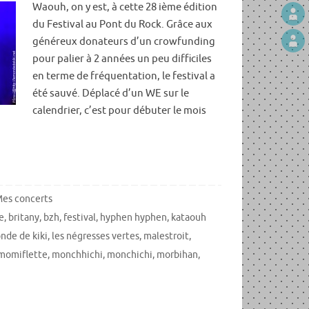
Waouh, on y est, à cette 28 ième édition
du Festival au Pont du Rock. Grâce aux
généreux donateurs d’un crowfunding
pour palier à 2 années un peu difficiles
en terme de fréquentation, le festival a
été sauvé. Déplacé d’un WE sur le
calendrier, c’est pour débuter le mois
es concerts
e
,
britany
,
bzh
,
festival
,
hyphen hyphen
,
kataouh
nde de kiki
,
les négresses vertes
,
malestroit
,
momiflette
,
monchhichi
,
monchichi
,
morbihan
,