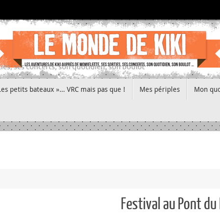
ies, ses concerts, son quotidien, son boulot
Les petits bateaux »… VRC mais pas que !
Mes périples
Mon quo
Festival au Pont du