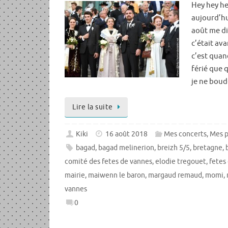
Hey hey he
aujourd’hui
août me di
c’était av
c’est quan
férié que q
je ne boude
Lire la suite
Kiki
16 août 2018
Mes concerts
,
Mes p
bagad
,
bagad melinerion
,
breizh 5/5
,
bretagne
,
comité des fetes de vannes
,
elodie tregouet
,
fetes 
mairie
,
maiwenn le baron
,
margaud remaud
,
momi
,
vannes
0